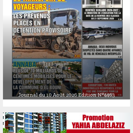
Journal du 10 Août 2026 Edition N°4463
J
o
u
r
n