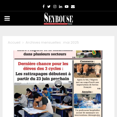
Facebook
Twitter
Instagram
Linkedin
Youtube
Email
PRIMARY
MENU
Accueil
Archives mensuelles : mai 2025