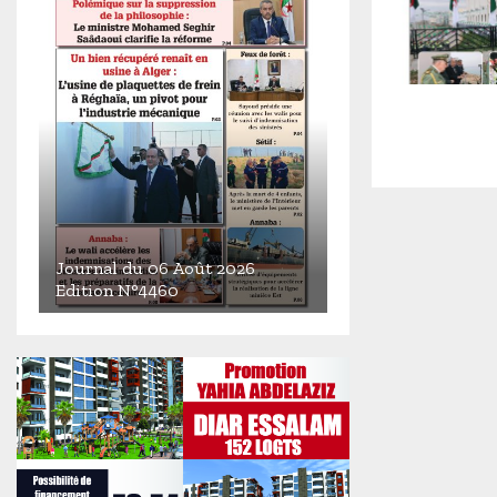
Journal du 06 Août 2026
Edition N°4460
J
o
u
r
n
a
l
d