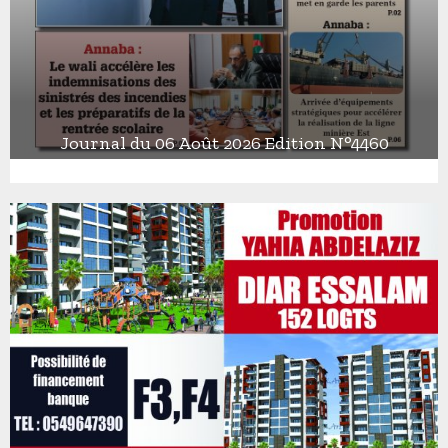
Journal du 06 Août 2026 Edition N°4460
J
o
u
r
n
a
l
d
u
0
6
A
o
û