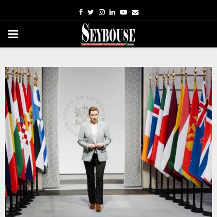
Facebook
Twitter
Instagram
Linkedin
Youtube
Email
PRIMARY
MENU