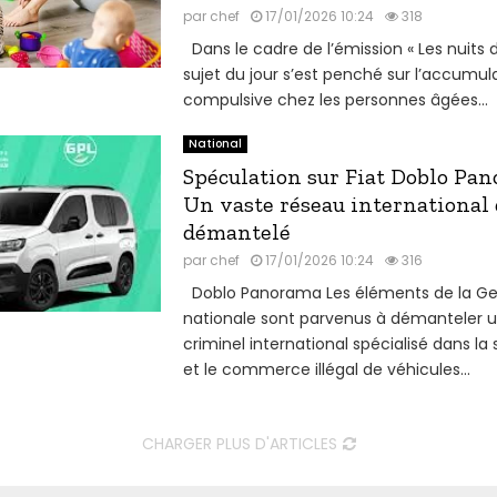
par
chef
17/01/2026 10:24
318
Dans le cadre de l’émission « Les nuits d
sujet du jour s’est penché sur l’accumul
compulsive chez les personnes âgées...
National
Spéculation sur Fiat Doblo Pan
Un vaste réseau international d
démantelé
par
chef
17/01/2026 10:24
316
Doblo Panorama Les éléments de la G
nationale sont parvenus à démanteler 
criminel international spécialisé dans la
et le commerce illégal de véhicules...
CHARGER PLUS D'ARTICLES