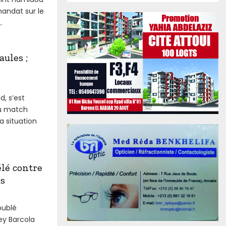
andat sur le
.
aules ;
d, s’est
du match
a situation
lé contre
ns
oublé
y Barcola