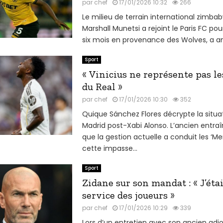
par
chef
17/01/2026 10:32
266
Le milieu de terrain international zimb
Marshall Munetsi a rejoint le Paris FC pou
six mois en provenance des Wolves, a an
Sport
« Vinicius ne représente pas le
du Real »
par
chef
17/01/2026 10:30
352
Quique Sánchez Flores décrypte la situa
Madrid post-Xabi Alonso. L’ancien entraî
que la gestion actuelle a conduit les ‘M
cette impasse...
Sport
Zidane sur son mandat : « J’éta
service des joueurs »
par
chef
17/01/2026 10:29
339
Lors d’un entretien avec son ancien adj