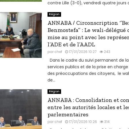
contre Lille (3-0), vendredi quatre jours a
Région
ANNABA / Circonscription ‘’B
Benmostefa’’ : Le wali-délégué
mise au point avec les représe
l’ADE et de l’AADL
par
chef
17/01/2026 10:27
243
Dans le cadre du suivi permanent de la 
services publics et de la prise en charge
des préoccupations des citoyens, le wa
de...
Région
ANNABA : Consolidation et con
entre les autorités locales et le
parlementaires
par
chef
17/01/2026 10:26
314