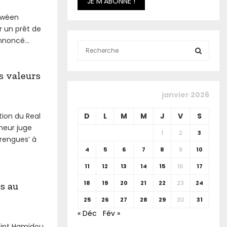
abwéen
r un prêt de
noncé...
S
e
a
S
s valeurs
r
c
E
janvier 2026
h
f
A
tion du Real
D
L
M
M
J
V
S
o
neur juge
r
R
1
2
3
erengues’ à
:
4
5
6
7
8
9
10
C
11
12
13
14
15
16
17
H
18
19
20
21
22
23
24
is au
25
26
27
28
29
30
31
« Déc
Fév »
oint Hamidou