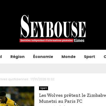
l
Région
Économie
Monde
Sport
C
hives quotidiennes : 17/01/2026 10:32
Sport
Les Wolves prêtent le Zimbab
Munetsi au Paris FC