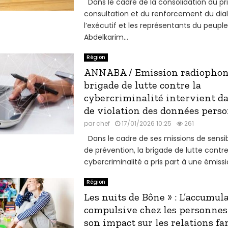
Dans le cadre de la consolidation du pr
consultation et du renforcement du dia
l’exécutif et les représentants du peuple
Abdelkarim...
Région
ANNABA / Emission radiophoni
brigade de lutte contre la
cybercriminalité intervient da
de violation des données pers
par
chef
17/01/2026 10:25
261
Dans le cadre de ses missions de sensibi
de prévention, la brigade de lutte contre
cybercriminalité a pris part à une émissio
Région
Les nuits de Bône » : L’accumul
compulsive chez les personnes
son impact sur les relations fa