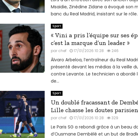
Msaidie, Zinédine Zidane a évoqué son m
banc du Real Madrid, insistant sur le rôle..
Sport
« Vini a pris l’équipe sur ses ép
c’est la marque d’un leader »
par
chef
17/01/2026 10:28
246
Álvaro Arbeloa, l’entraîneur du Real Madri
présenté devant les médias à la veille 
contre Levante. Le technicien a abordé l
de...
Sport
Un doublé fracassant de Dembé
Lille chasse les doutes parisie
par
chef
17/01/2026 10:28
329
Le Paris SG a rebondi grâce à un beau d
d’Ousmane Dembélé et un but de Bradle