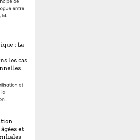
incipe de
logue entre
, M.
que : La
ns les cas
onnelles
lisation et
 la
n...
ation
 âgées et
miliales