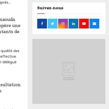
près...
Suivez-nous
enaouda
 opère une
ntants de
qualité des
 effective
li-délégué
sultation
s