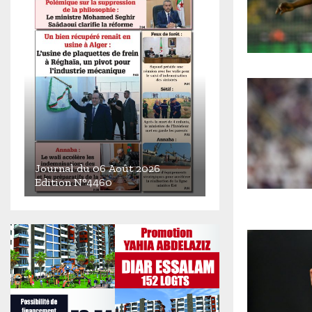
Journal du 06 Août 2026
Edition N°4460
J
o
u
r
n
a
l
d