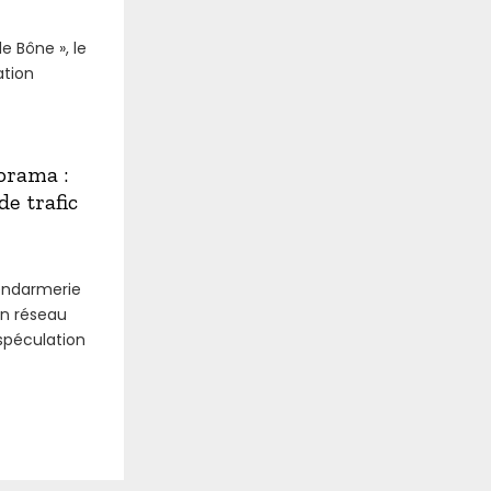
e Bône », le
ation
orama :
e trafic
endarmerie
un réseau
 spéculation