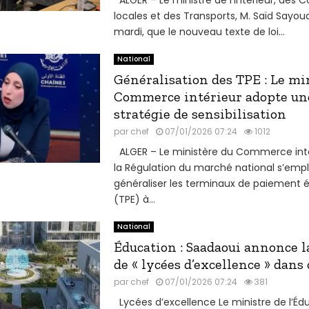
locales et des Transports, M. Saïd Sayoud
mardi, que le nouveau texte de loi...
National
Généralisation des TPE : Le mi
Commerce intérieur adopte un
stratégie de sensibilisation
par
chef
07/01/2026 07:24
1012
ALGER – Le ministère du Commerce inté
la Régulation du marché national s’empl
généraliser les terminaux de paiement 
(TPE) à...
National
Éducation : Saadaoui annonce l
de « lycées d’excellence » dans c
par
chef
07/01/2026 07:24
381
Lycées d’excellence Le ministre de l’Éd