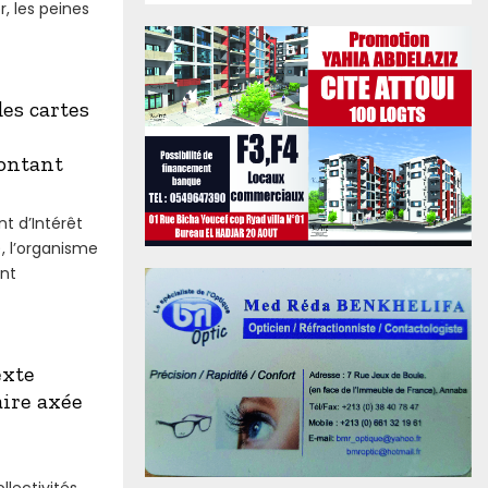
, les peines
es cartes
ontant
 d’Intérêt
 l’organisme
nt
exte
aire axée
llectivités