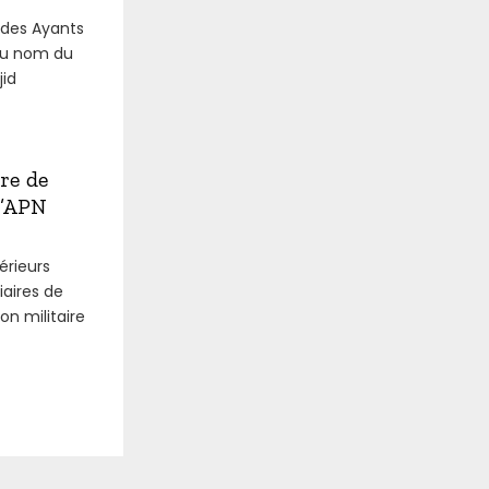
 des Ayants
 au nom du
jid
ure de
l’APN
érieurs
iaires de
on militaire