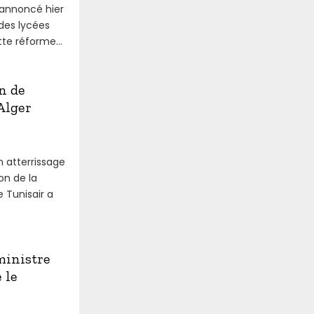
 annoncé hier
 des lycées
te réforme...
n de
Alger
n atterrissage
on de la
 Tunisair a
ministre
 le