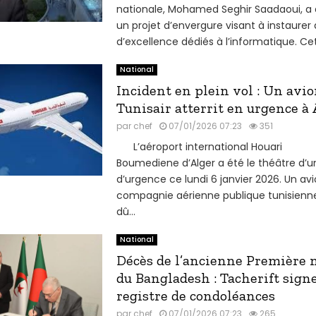
nationale, Mohamed Seghir Saadaoui, a
un projet d’envergure visant à instaurer
d’excellence dédiés à l’informatique. Cet
National
Incident en plein vol : Un avio
Tunisair atterrit en urgence à 
par
chef
07/01/2026 07:23
351
L’aéroport international Houari
Boumediene d’Alger a été le théâtre d’u
d’urgence ce lundi 6 janvier 2026. Un avi
compagnie aérienne publique tunisienne
dû...
National
Décès de l’ancienne Première 
du Bangladesh : Tacherift signe
registre de condoléances
par
chef
07/01/2026 07:23
265