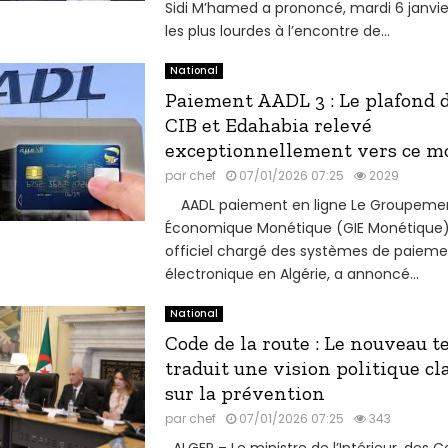
Sidi M’hamed a prononcé, mardi 6 janvier
les plus lourdes à l’encontre de...
National
Paiement AADL 3 : Le plafond d
CIB et Edahabia relevé
exceptionnellement vers ce m
par
chef
07/01/2026 07:25
2029
AADL paiement en ligne Le Groupement
Économique Monétique (GIE Monétique),
officiel chargé des systèmes de paieme
électronique en Algérie, a annoncé...
National
Code de la route : Le nouveau t
traduit une vision politique cl
sur la prévention
par
chef
07/01/2026 07:25
343
ALGER – Le ministre de l’Intérieur, des Co