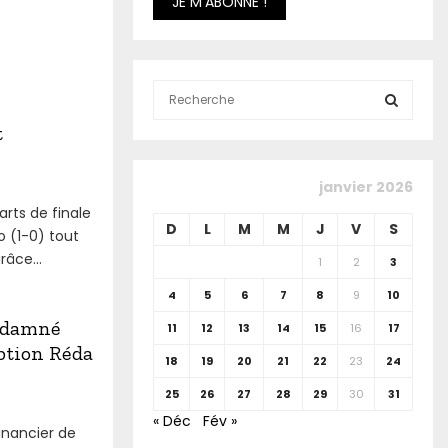
S
e
t
a
S
r
c
E
janvier 2026
h
arts de finale
f
A
D
L
M
M
J
V
S
 (1-0) tout
o
r
râce...
R
1
2
3
:
4
5
6
7
8
9
10
C
ndamné
11
12
13
14
15
16
17
H
uption Réda
18
19
20
21
22
23
24
25
26
27
28
29
30
31
« Déc
Fév »
inancier de