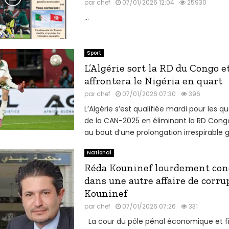
par
chef
07/01/2026 12:04
25930
...
Sport
L’Algérie sort la RD du Congo e
affrontera le Nigéria en quart
par
chef
07/01/2026 07:30
396
L’Algérie s’est qualifiée mardi pour les qu
de la CAN-2025 en éliminant la RD Congo
au bout d’une prolongation irrespirable g
National
Réda Kouninef lourdement co
dans une autre affaire de corr
Kouninef
par
chef
07/01/2026 07:26
331
La cour du pôle pénal économique et f