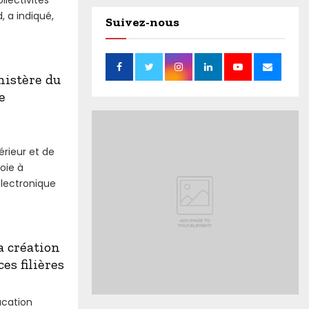
, a indiqué,
Suivez-nous
nistère du
e
rieur et de
oie à
électronique
a création
es filières
ucation