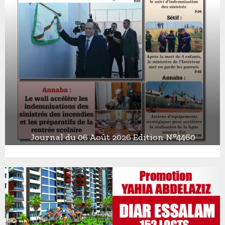
Journal du 06 Août 2026 Edition N°4460
J
o
u
r
n
a
l
d