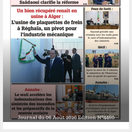
Journal du 06 Août 2026 Edition N°4460
J
o