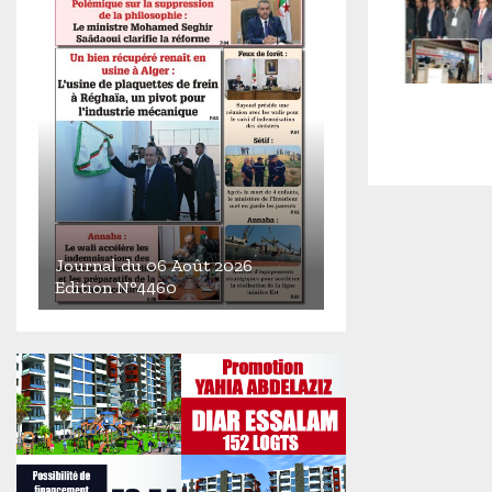
Journal du 06 Août 2026
Edition N°4460
J
o
u
r
n
a
l
d