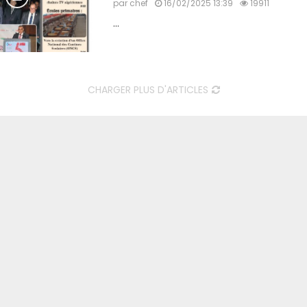
par
chef
16/02/2025 13:39
19911
...
CHARGER PLUS D'ARTICLES