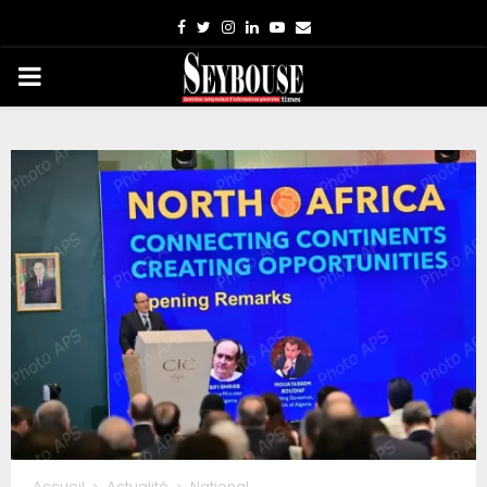
Facebook
Twitter
Instagram
Linkedin
Youtube
Email
PRIMARY
MENU
Accueil
Actualité
National