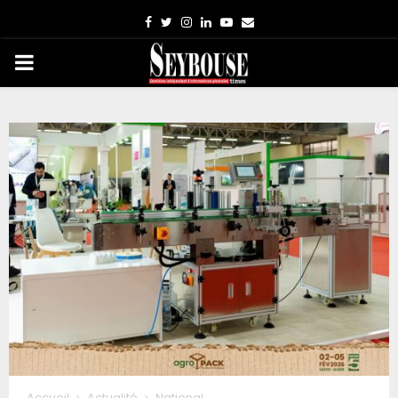
Facebook
Twitter
Instagram
Linkedin
Youtube
Email
PRIMARY
MENU
Accueil
Actualité
National