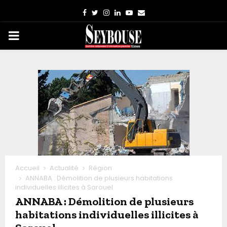
Facebook
Twitter
Instagram
Linkedin
Youtube
Email
PRIMARY
MENU
Accueil
Actualité
Région
ANNABA : Démolition de plusieurs habitations
individuelles illicites à Sarouel
ANNABA : Démolition de plusieurs
habitations individuelles illicites à