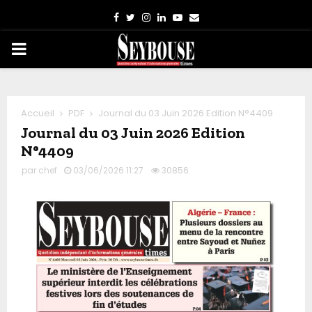
Facebook
Twitter
Instagram
Linkedin
Youtube
Email
PRIMARY
MENU
Accueil
PDF
Journal du 03 Juin 2026 Edition N°4409
Journal du 03 Juin 2026 Edition
N°4409
par
chef
03/06/2026 11:27
30856