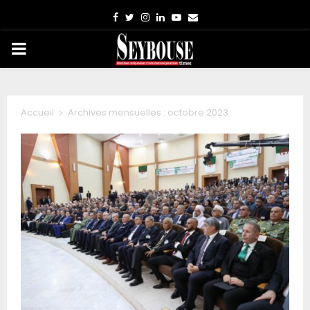
Facebook
Twitter
Instagram
Linkedin
Youtube
Email
PRIMARY
MENU
Accueil
Archives mensuelles : octobre 2023