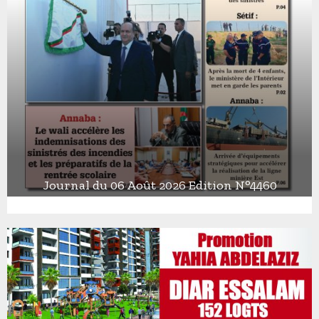
Journal du 06 Août 2026 Edition N°4460
J
o
u
r
n
a
l
d