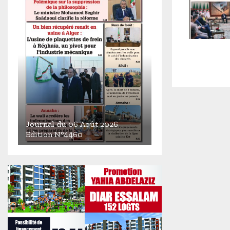
Journal du 06 Août 2026
Edition N°4460
J
o
u
r
n
a
l
d