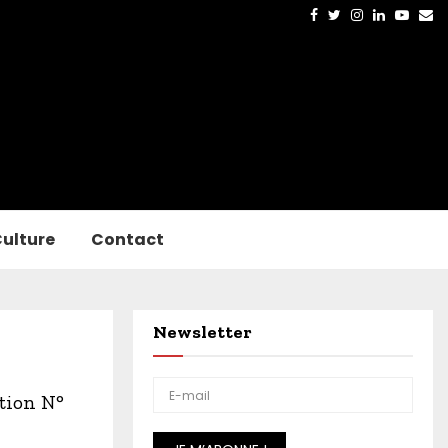
Facebook
Twitter
Instagram
Linkedin
Yout
Em
ulture
Contact
Newsletter
tion N°