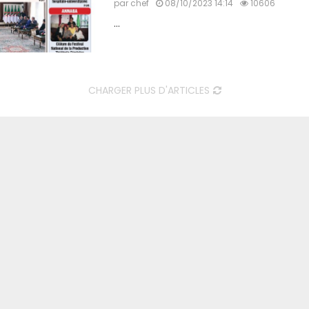
par
chef
08/10/2023 14:14
10606
...
CHARGER PLUS D'ARTICLES