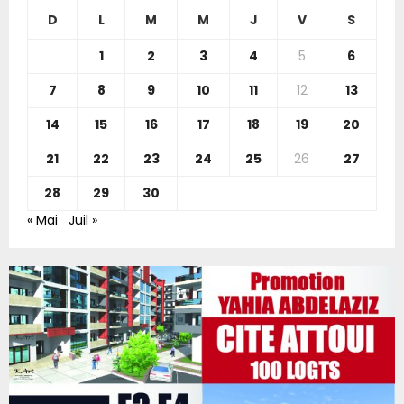
f
A
n
e
n
D
L
M
M
J
V
S
o
i
l
n
r
R
s
a
a
1
2
3
4
5
6
:
t
t
b
C
7
8
9
10
11
12
13
r
i
a
é
p
l
H
14
15
16
17
18
19
20
s
r
a
d
o
n
21
22
23
24
25
26
27
e
m
c
s
u
e
28
29
30
i
e
u
« Mai
Juil »
n
a
n
c
u
e
e
g
e
n
r
n
d
a
q
i
d
u
e
e
ê
s
d
t
à
e
e
S
p
s