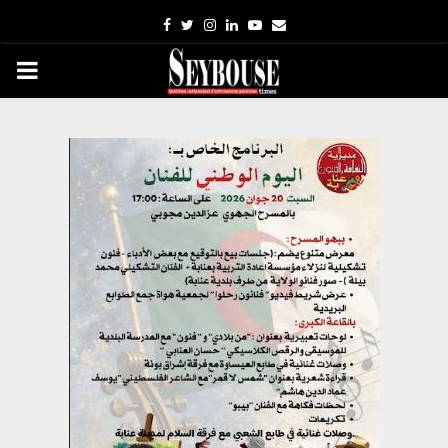
Facebook
Twitter
Instagram
Linkedin
Youtube
Email
PRIMARY
MENU