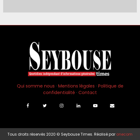
s
f
a
m
i
l
l
e
s
e
t
d
e
Qui somme nous
·
Mentions légales
·
Politique de
s
confidentialité
·
Contact
é
q
u
i
p
e
Tous droits réservés 2020 © Seybouse Times. Réalisé par
onecom
s