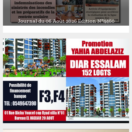
Journal du 06 Août 2026 Edition N°4460
J
o
u
r
n
a
l
d
u
0
6
A
o
û
t
2
0