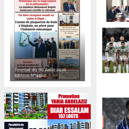
Journal du 06 Août 2026
Edition N°4460
J
o
u
r
n
a
l
d