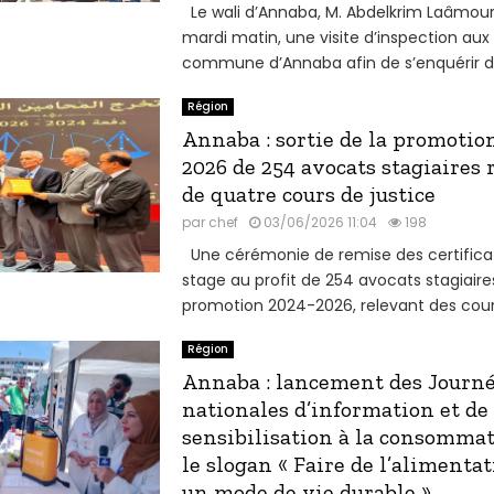
Le wali d’Annaba, M. Abdelkrim Laâmouri
mardi matin, une visite d’inspection aux
commune d’Annaba afin de s’enquérir de 
Région
Annaba : sortie de la promotio
2026 de 254 avocats stagiaires 
de quatre cours de justice
par
chef
03/06/2026 11:04
198
Une cérémonie de remise des certificat
stage au profit de 254 avocats stagiaire
promotion 2024-2026, relevant des cours
Région
Annaba : lancement des Journ
nationales d’information et de
sensibilisation à la consommat
le slogan « Faire de l’alimenta
un mode de vie durable »