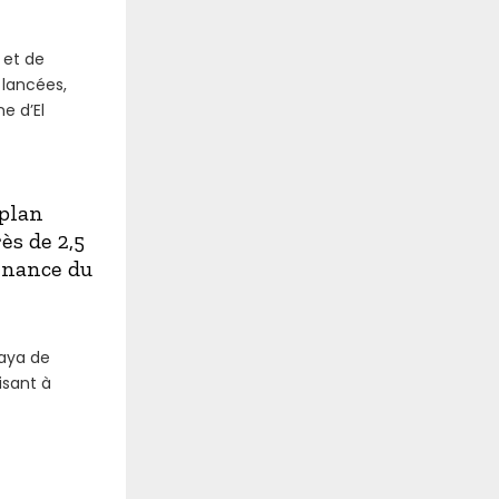
 et de
 lancées,
e d’El
plan
ès de 2,5
enance du
laya de
isant à