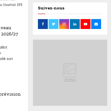
 tournoi. EFE
Suivez-nous
uveau
 2026/27
illot
e
oilé son
prévision