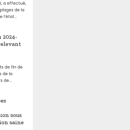
, a effectué,
 plages de la
l’état...
n 2024-
relevant
s de fin de
s de la
 de...
ées
ion sous
tion saine