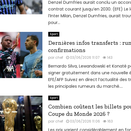
Denzel Dumfries aurait conclu un accor
contrat courant jusqu’en 2030. (EFE) Le l
l’Inter Milan, Denzel Dumfries, aurait tr
pour...
Sport
Dernières infos transferts : ru
confirmations
par
chef
03/06/2026 11:07
143
Bernardo Silva, Lewandowski et Konaté p
signer gratuitement dans une nouvelle 
EFE/AFP Suivez en direct l’actualité des t
les principales rumeurs du marché....
Sport
Combien coûtent les billets po
Coupe du Monde 2026 ?
par
chef
03/06/2026 11:06
163
Les prix varient considérablement en fo