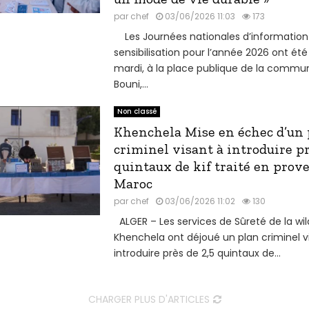
par
chef
03/06/2026 11:03
173
Les Journées nationales d’information
sensibilisation pour l’année 2026 ont été
mardi, à la place publique de la commun
Bouni,...
Non classé
Khenchela Mise en échec d’un 
criminel visant à introduire pr
quintaux de kif traité en prov
Maroc
par
chef
03/06/2026 11:02
130
ALGER – Les services de Sûreté de la wi
Khenchela ont déjoué un plan criminel v
introduire près de 2,5 quintaux de...
CHARGER PLUS D'ARTICLES