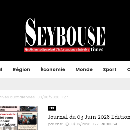
l
Région
Économie
Monde
Sport
C
hives quotidiennes : 03/06/2026 11:27
PDF
Journal du 03 Juin 2026 Editio
par
chef
03/06/2026 11:27
30854