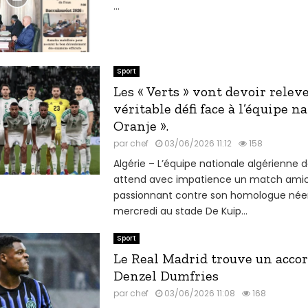
...
Sport
Les « Verts » vont devoir relev
véritable défi face à l’équipe n
Oranje ».
par
chef
03/06/2026 11:12
158
Algérie – L’équipe nationale algérienne d
attend avec impatience un match amica
passionnant contre son homologue néer
mercredi au stade De Kuip...
Sport
Le Real Madrid trouve un acco
Denzel Dumfries
par
chef
03/06/2026 11:08
168