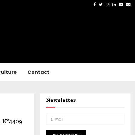
Facebook
Twitter
Instagram
Linkedin
Yout
Em
ulture
Contact
Newsletter
n N°4409