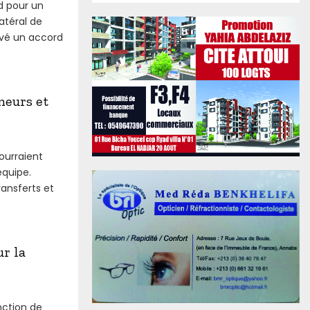
d pour un
atéral de
ouvé un accord
meurs et
ourraient
équipe.
ransferts et
ur la
nction de