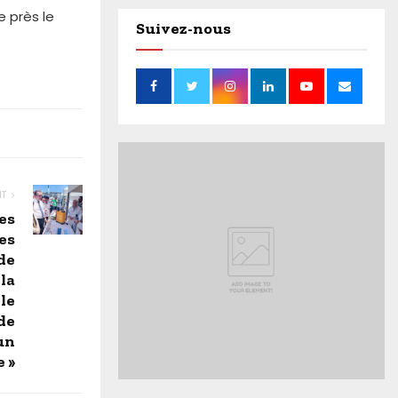
e près le
Suivez-nous
NT
es
es
de
 la
le
 de
un
 »