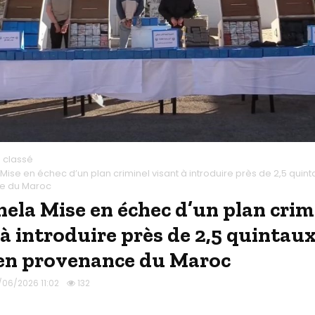
 classé
ise en échec d’un plan criminel visant à introduire près de 2,5 quintau
e du Maroc
ela Mise en échec d’un plan crim
 à introduire près de 2,5 quintaux
 en provenance du Maroc
/06/2026 11:02
132