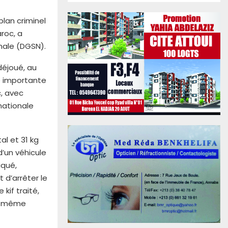
lan criminel
aroc, a
nale (DGSN).
déjoué, au
té importante
c, avec
nationale
al et 31 kg
d’un véhicule
iqué,
 d’arrêter le
kif traité,
la même