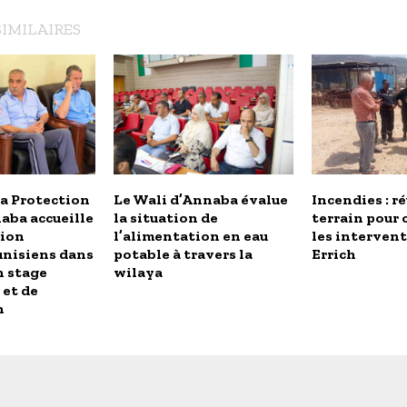
SIMILAIRES
a Protection
Le Wali d’Annaba évalue
Incendies : r
naba accueille
la situation de
terrain pour
tion
l’alimentation en eau
les intervent
tunisiens dans
potable à travers la
Errich
n stage
wilaya
 et de
n