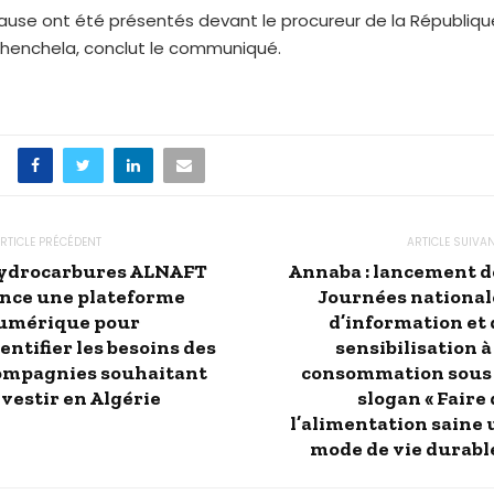
ause ont été présentés devant le procureur de la Républiqu
Khenchela, conclut le communiqué.
RTICLE PRÉCÉDENT
ARTICLE SUIVA
ydrocarbures ALNAFT
Annaba : lancement d
ance une plateforme
Journées national
umérique pour
d’information et 
entifier les besoins des
sensibilisation à
ompagnies souhaitant
consommation sous 
nvestir en Algérie
slogan « Faire
l’alimentation saine 
mode de vie durable