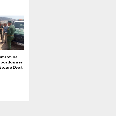
éunion de
 coordonner
ions à Draâ