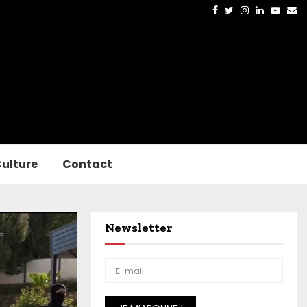
Facebook
Twitter
Instagram
Linkedin
Yout
Em
ulture
Contact
Newsletter