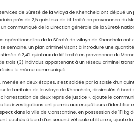
services de Sûreté de la wilaya de Khenchela ont déjoué un p
roduire près de 2,5 quintaux de kif traité en provenance du M
i un communiqué de la Direction générale de la Sûreté natio
es opérationnelles de la Sûreté de wilaya de Khenchela ont 
te semaine, un plan criminel visant à introduire une quanti
stimée à 2,42 quintaux de kif traité en provenance du Maro
de trois (3) individus appartenant à un réseau criminel trans
 précise le même communiqué.
n, menée en deux étapes, s’est soldée par la saisie d’un quint
 sur le territoire de la wilaya de Khenchela, dissimulés à bord 
vec l’arrestation de deux repris de justice », ajoute le commun
e les investigations ont permis aux enquêteurs d’identifier et
spect dans la ville de Constantine, en possession de 111 kg de 
t cachés à bord d’un second véhicule utilitaire », ajoute 