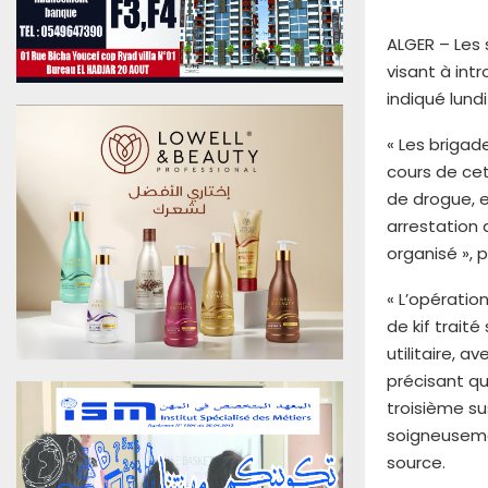
u
0
ALGER – Les 
6
visant à int
A
indiqué lund
o
û
« Les brigad
t
cours de cet
2
0
de drogue, e
2
arrestation 
6
organisé »,
E
d
« L’opératio
i
de kif traité
t
utilitaire, a
i
o
précisant qu
n
troisième su
N
soigneusemen
°
source.
4