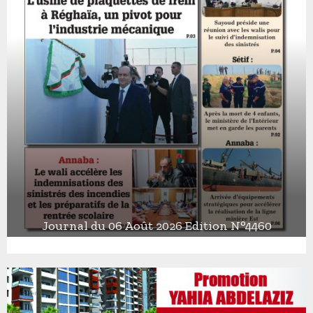
Journal du 06 Août 2026 Edition N°4460
J
o
u
r
n