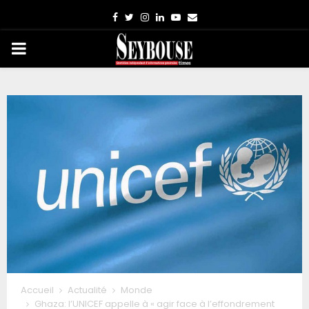
Facebook
Twitter
Instagram
Linkedin
Youtube
Email
PRIMARY
MENU
Accueil
Actualité
Monde
Ghaza: l’UNICEF appelle à « agir face à l’effondrement