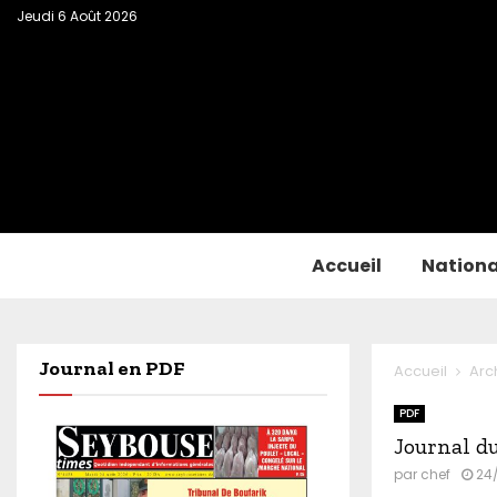
Jeudi 6 Août 2026
Accueil
Nationa
Journal en PDF
Accueil
Arc
PDF
Journal du
par
chef
24