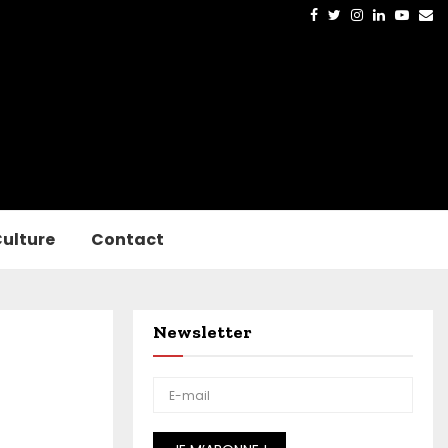
Facebook
Twitter
Instagram
Linkedin
Yout
Em
ulture
Contact
Newsletter