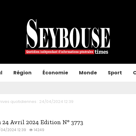
l
Région
Économie
Monde
Sport
C
hives quotidiennes : 24/04/2024 12:39
 24 Avril 2024 Edition N° 3773
/04/2024 12:39
14249