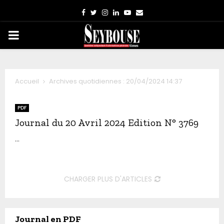
Facebook
Twitter
Instagram
Linkedin
Youtube
Email
PRIMARY
MENU
Accueil
Archives quotidiennes : 20/04/2024 14:37
PDF
Journal du 20 Avril 2024 Edition N° 3769
...
CHARGER PLUS D'ARTICLES
Journal en PDF