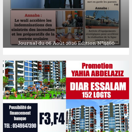
Journal du 06 Août 2026 Edition N°4460
J
o
u
r
n
a
l
d
u
0
6
A
o
û