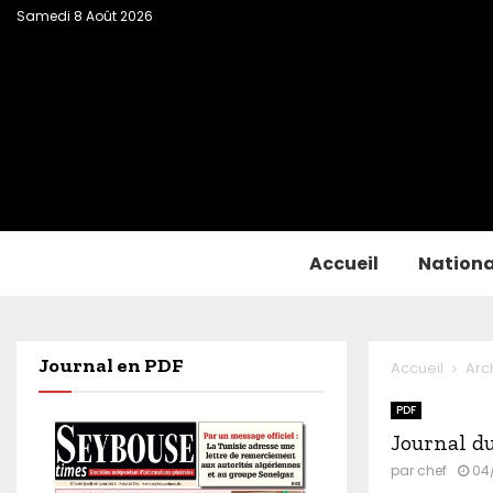
Samedi 8 Août 2026
Accueil
Nationa
Journal en PDF
Accueil
Arc
PDF
Journal d
par
chef
04