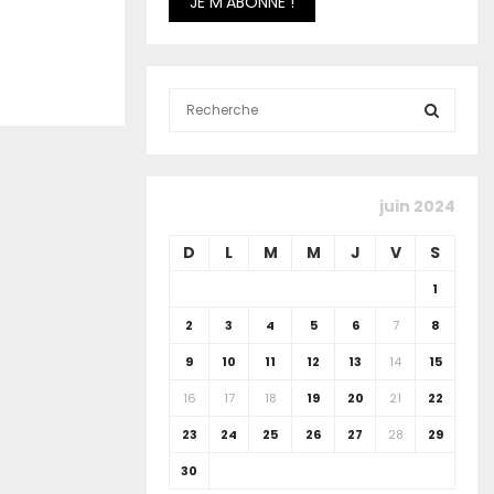
S
e
a
S
r
c
E
juin 2024
h
f
A
D
L
M
M
J
V
S
o
r
R
1
:
2
3
4
5
6
7
8
C
9
10
11
12
13
14
15
H
16
17
18
19
20
21
22
23
24
25
26
27
28
29
30