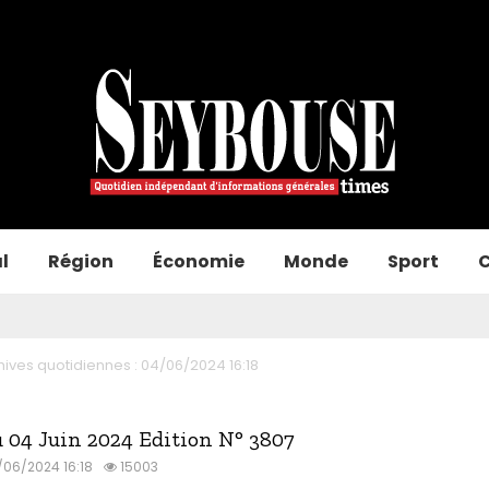
l
Région
Économie
Monde
Sport
C
hives quotidiennes : 04/06/2024 16:18
u 04 Juin 2024 Edition N° 3807
/06/2024 16:18
15003