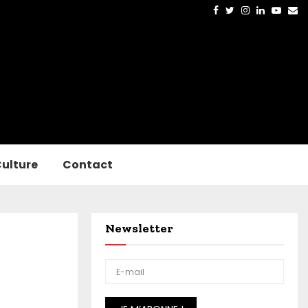
Facebook
Twitter
Instagram
Linkedin
Yout
Em
ulture
Contact
Newsletter