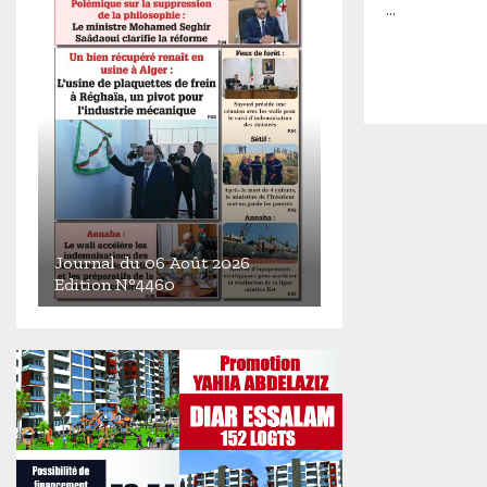
...
Journal du 06 Août 2026
Edition N°4460
J
o
u
r
n
a
l
d