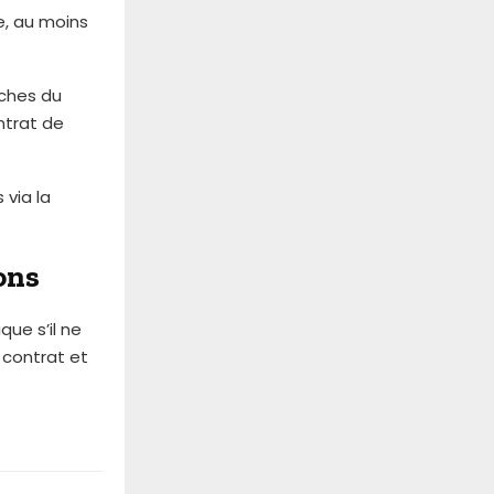
e, au moins
nches du
ntrat de
 via la
ons
que s’il ne
 contrat et