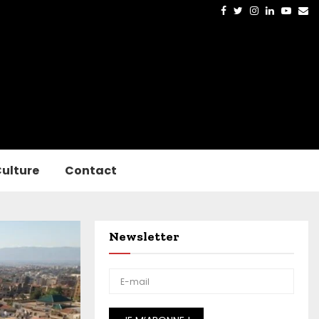
Facebook
Twitter
Instagram
Linkedin
Yout
Em
ulture
Contact
Newsletter