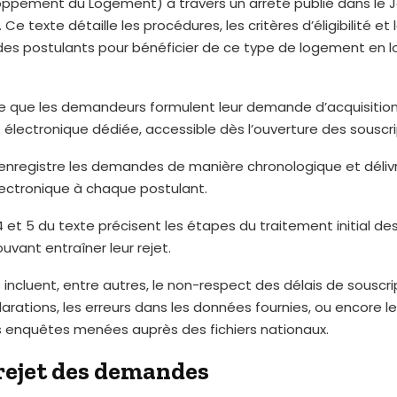
oppement du Logement) à travers un arrêté publié dans le J
2. Ce texte détaille les procédures, les critères d’éligibilité et 
des postulants pour bénéficier de ce type de logement en l
ge que les demandeurs formulent leur demande d’acquisition
électronique dédiée, accessible dès l’ouverture des souscri
enregistre les demandes de manière chronologique et déliv
lectronique à chaque postulant.
 4 et 5 du texte précisent les étapes du traitement initial 
uvant entraîner leur rejet.
 incluent, entre autres, le non-respect des délais de souscrip
arations, les erreurs dans les données fournies, ou encore le
s enquêtes menées auprès des fichiers nationaux.
rejet des demandes