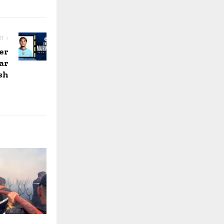
NT
er
ar
sh