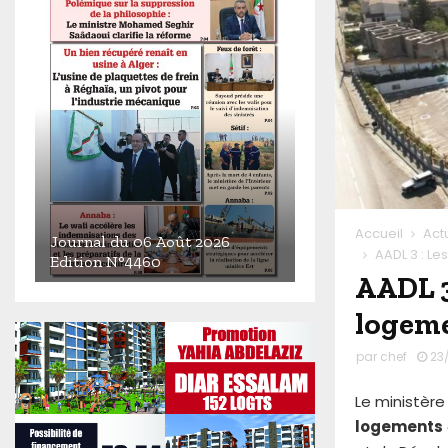
Accueil
Act
Journal du 06 Août 2026
AADL 3 : L
Edition N°4460
AADL 3
J
o
logeme
u
r
par
chef
23/
n
a
Le ministère 
l
logements
d