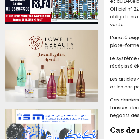
et du Dével
u
Officiel n° 2
0
obligations 
6
A
vente.
o
û
L’arrêté exi
t
plate-forme 
2
0
Le système 
2
récépissé é
6
E
Les articles
d
et les cas po
i
t
Ces derniers
i
fausses décl
o
n
négatifs de
N
°
Cas de 
4