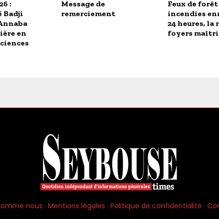
6 :
Message de
Feux de forêt 
é Badji
remerciement
incendies en
’Annaba
24 heures, la 
ière en
foyers maîtri
sciences
 somme nous
·
Mentions légales
·
Politique de confidentialité
·
Co