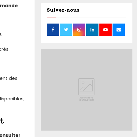
demande
,
Suivez-nous
.
près
ment des
isponibles,
t
onsulter