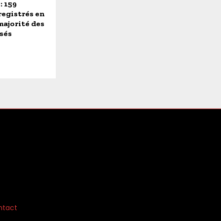
: 159
registrés en
majorité des
sés
ntact