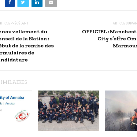
RTICLE PRÉCÉDENT
ARTICLE SUIVA
enouvellement du
OFFICIEL : Manchest
nseil de la Nation :
City s’offre Om
ébut de la remise des
Marmou
ormulaires de
andidature
SIMILAIRES