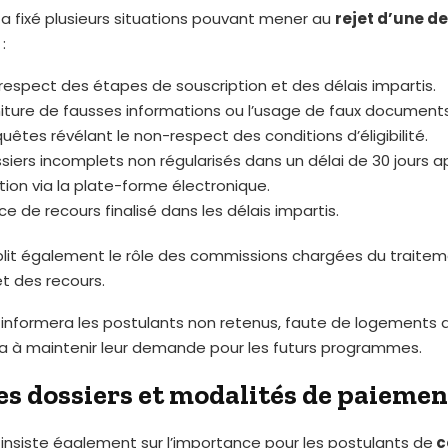
 a fixé plusieurs situations pouvant mener au
rejet d’une 
:
respect des étapes de souscription et des délais impartis.
niture de fausses informations ou l’usage de faux documents
uêtes révélant le non-respect des conditions d’éligibilité.
siers incomplets non régularisés dans un délai de 30 jours a
ation via la plate-forme électronique.
e de recours finalisé dans les délais impartis.
ablit également le rôle des commissions chargées du traite
 des recours.
 informera les postulants non retenus, faute de logements d
era à maintenir leur demande pour les futurs programmes.
es dossiers et modalités de paiemen
 insiste également sur l’importance pour les postulants de
c