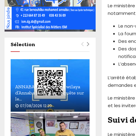
4
Le ministère
6
notamment 
0
Le non-
La four
Des enq
Sélection
Des dos
notific
L’absenc
L’arrêté ét
demandes et
ANNABA : La Sûreté de wilaya
d’Annaba lance une enquête sur
Le ministère
le...
et les invit
07/08/2026 12:20
A
Suivi d
N
N
A
Le ministère