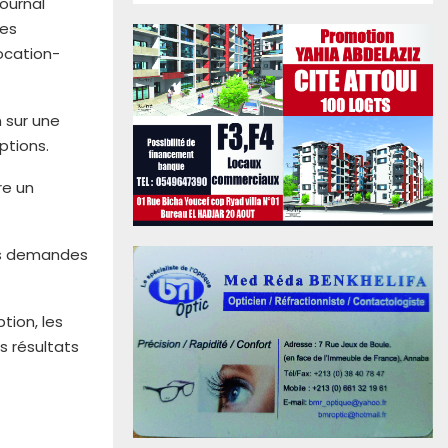
ournal
les
ocation-
 sur une
ptions.
re un
des demandes
tion, les
s résultats