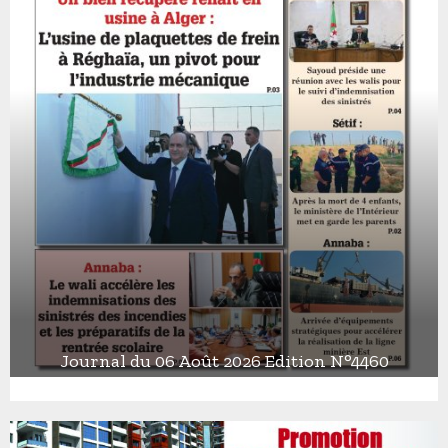
Journal du 06 Août 2026 Edition N°4460
J
o
u