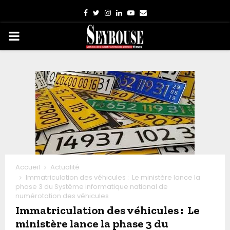
Facebook
Twitter
Instagram
Linkedin
Youtube
Email
PRIMARY
MENU
Accueil
Actualité
Immatriculation des véhicules : Le ministère lance la
phase 3 du Système informatique national de
numérotation des véhicules
Immatriculation des véhicules : Le
ministère lance la phase 3 du