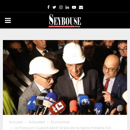
Facebook
Twitter
Instagram
Linkedin
Youtube
Email
PRIMARY
MENU
Accueil
Actualité
Économie
Le tronçon Oued Kebrit-Dréa de la ligne minière Est