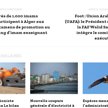
RTICLE PRÉCÉDENT
ARTICLE SUIVA
rès de 1.000 imams
Foot : Union Ara
articipent à Alger aux
(UAFA): le Président 
xamens de promotion au
la FAF Walid Sa
ang d’imam enseignant
intègre le comi
exécut
SIMILAIRES
ioniste
Nouvelle coupure
Espèces mena
a Le bilan
générale d’électricité à
l’administra