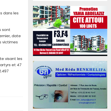
s dans les
s sont
ernier, date
s victimes
te visant les
artyrs et 47
2.497