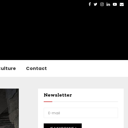
Facebook
Twitter
Instagram
Linkedin
Yout
Em
ulture
Contact
Newsletter