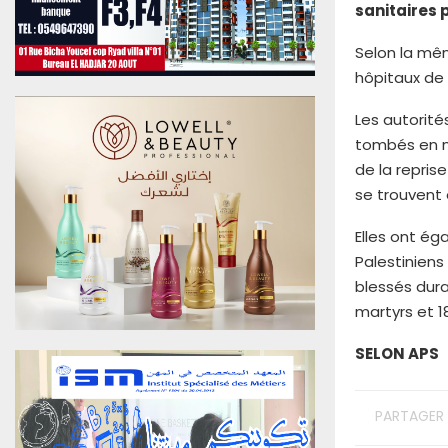
sanitaires 
u
0
Selon la mêm
6
A
hôpitaux de
o
û
Les autorité
t
tombés en ma
2
de la repris
0
se trouvent
2
6
Elles ont ég
E
Palestiniens
d
i
blessés dura
t
martyrs et 18
i
o
SELON APS
n
N
°
PARTAGER
4