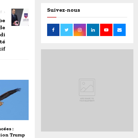
Suivez-nous
NT
be
de
di
té
if
cées :
tion Trump