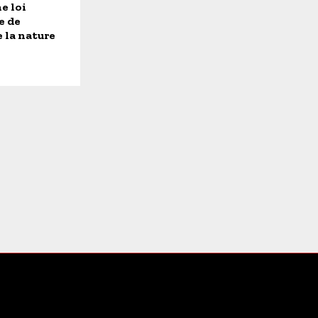
e loi
e de
 la nature