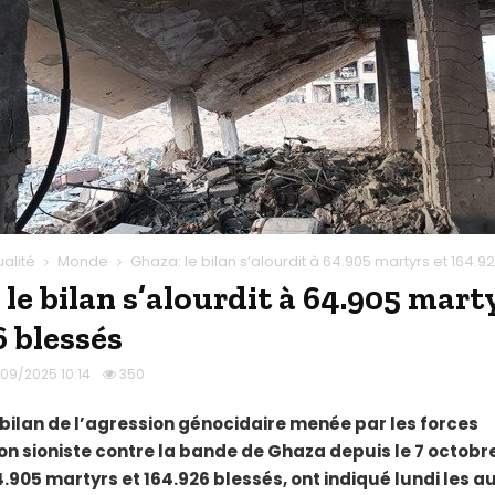
ualité
Monde
Ghaza: le bilan s’alourdit à 64.905 martyrs et 164.9
le bilan s’alourdit à 64.905 mart
6 blessés
/09/2025 10:14
350
bilan de l’agression génocidaire menée par les forces
n sioniste contre la bande de Ghaza depuis le 7 octobre
4.905 martyrs et 164.926 blessés, ont indiqué lundi les a