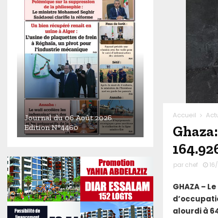
Accueil
Act
Journal du 06 Août 2026
Ghaza: 
Edition N°4460
J
164.92
o
u
par
chef
16
r
n
GHAZA – Le 
a
d’occupatio
l
alourdi à 6
d