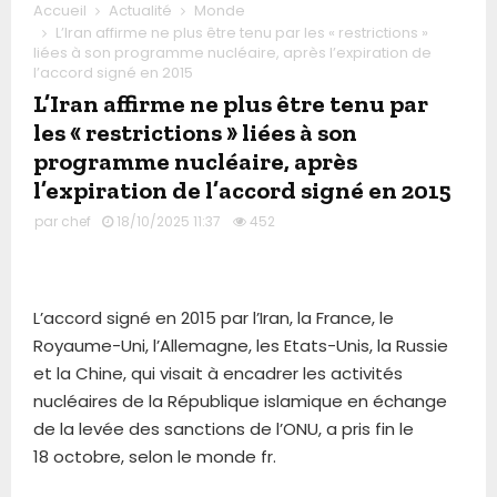
Accueil
Actualité
Monde
L’Iran affirme ne plus être tenu par les « restrictions »
liées à son programme nucléaire, après l’expiration de
l’accord signé en 2015
L’Iran affirme ne plus être tenu par
les « restrictions » liées à son
programme nucléaire, après
l’expiration de l’accord signé en 2015
par
chef
18/10/2025 11:37
452
L’accord signé en 2015 par l’Iran, la France, le
Royaume-Uni, l’Allemagne, les Etats-Unis, la Russie
et la Chine, qui visait à encadrer les activités
nucléaires de la République islamique en échange
de la levée des sanctions de l’ONU, a pris fin le
18 octobre, selon le monde fr.