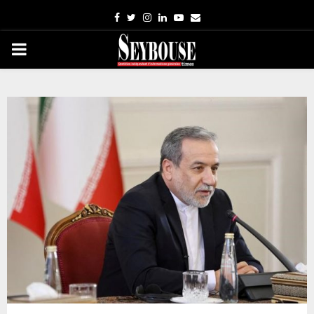
Facebook
Twitter
Instagram
Linkedin
Youtube
Email
PRIMARY
MENU