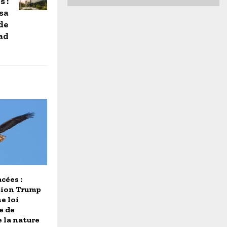
 :
sa
de
ad
cées :
tion Trump
e loi
e de
 la nature