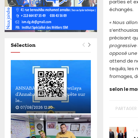
parties et e
4
6
échangés.
0
« Nous allon
s’enthousias
précisant q
Sélection
progressive 
opposé une r
attend de no
tequila, les
fromages, de
ANNABA : La Sûreté de wilaya
selon le mo
d’Annaba lance une enquête sur
le...
07/08/2026 12:20
PARTAGER
A
N
N
A
A