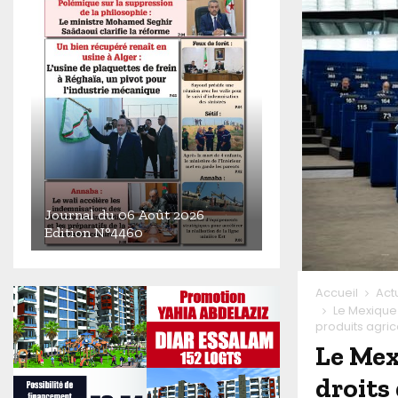
Journal du 06 Août 2026
Edition N°4460
J
o
Accueil
Act
u
Le Mexique 
r
produits agric
n
Le Mex
a
l
droits
d