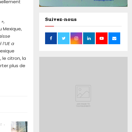
tuellement
Suivez-nous
 »
,
u Mexique,
aisse
 l’UE a
Mexique
e citron, la
rter plus de
NT