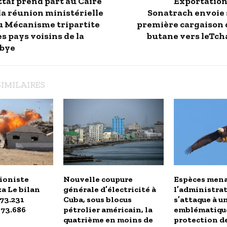
ttaf prend part au Caire
Exportations
la réunion ministérielle
Sonatrach envoie 
u Mécanisme tripartite
première cargaison 
s pays voisins de la
butane vers leTch
ibye
SIMILAIRES
ioniste
Nouvelle coupure
Espèces mena
a Le bilan
générale d’électricité à
l’administra
 73.231
Cuba, sous blocus
s’attaque à un
173.686
pétrolier américain, la
emblématiqu
quatrième en moins de
protection de