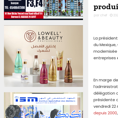
u
produi
0
6
par
chef
23
A
o
û
t
La président
2
du Mexique, 
0
modernisée 
2
entreprises 
6
E
d
i
En marge de
t
i
l’administr
o
délégation 
n
présidente d
N
vendredi 22 
°
depuis 2000
4