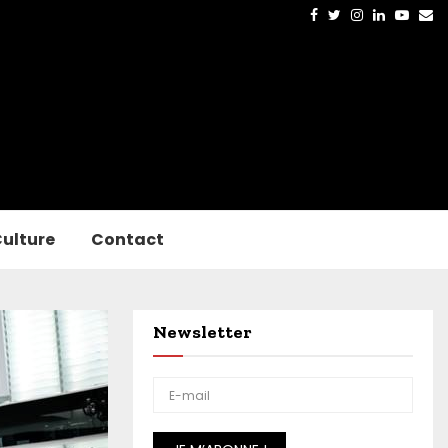
Facebook
Twitter
Instagram
Linkedin
Yout
Em
ulture
Contact
Newsletter