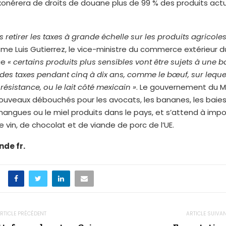
xonérera de droits de douane plus de 99 % des produits ac
s retirer les taxes à grande échelle sur les produits agricoles
me Luis Gutierrez, le vice-ministre du commerce extérieur d
ue
« certains produits plus sensibles vont être sujets à une b
des taxes pendant cinq à dix ans, comme le bœuf, sur lequel
ésistance, ou le lait côté mexicain »
. Le gouvernement du 
uveaux débouchés pour les avocats, les bananes, les baies, l
 mangues ou le miel produits dans le pays, et s’attend à impo
 vin, de chocolat et de viande de porc de l’UE.
nde fr.
RTICLE PRÉCÉDENT
ARTICLE SUIVA