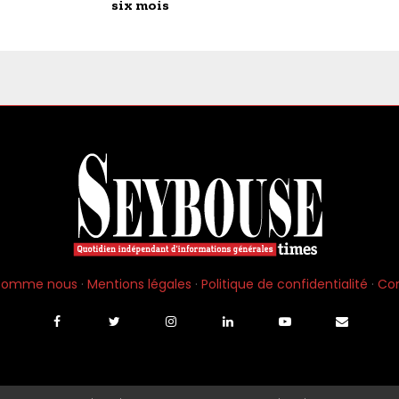
six mois
 somme nous
·
Mentions légales
·
Politique de confidentialité
·
Co