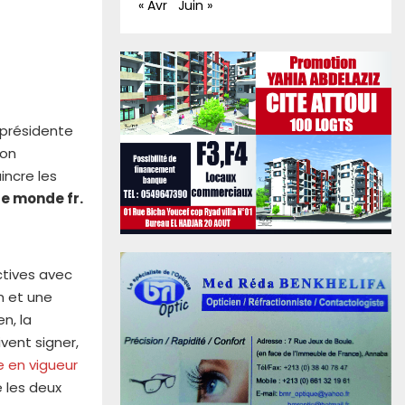
« Avr
Juin »
 présidente
ion
incre les
le monde fr.
ctives avec
m et une
n, la
vent signer,
 en vigueur
e les deux