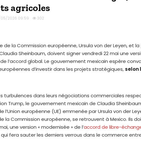
ts agricoles
/05/2026 09:59
302
e de la Commission européenne, Ursula von der Leyen, et la
Claudia Sheinbaum, doivent signer vendredi 22 mai une vers
de l’accord global. Le gouvernement mexicain espère conva
européennes d’investir dans les projets stratégiques,
selon 
s turbulences dans leurs négociations commerciales respe
ation Trump, le gouvernement mexicain de Claudia Sheinbau
de l’Union européenne (UE) emmenée par Ursula von der Leye
e la Commission européenne, se retrouvent à Mexico. Ils doi
mai, une version « modernisée » de l’
accord de libre-échange
, qui fera sauter les derniers verrous dans le commerce entr