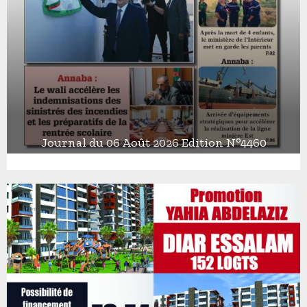
Journal du 06 Août 2026 Edition N°4460
J
o
u
r
n
a
l
d
u
0
6