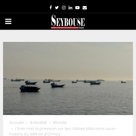
Facebook
Twitter
Instagram
Linkedin
Youtube
Email
PRIMARY
MENU
Accueil
Actualité
Monde
L’Iran met la pression sur les câbles télécoms sous-
marins du détroit d’Ormuz