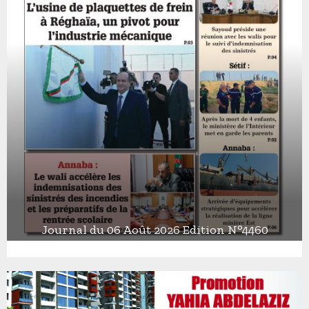
Journal du 06 Août 2026 Edition N°4460
J
o
u
r
n