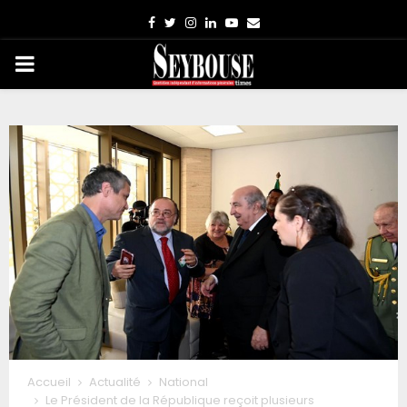
Facebook
Twitter
Instagram
Linkedin
Youtube
Email
PRIMARY
MENU
Accueil
Actualité
National
Le Président de la République reçoit plusieurs