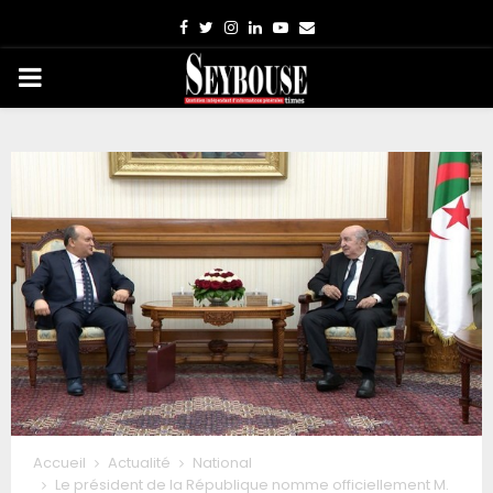
Facebook
Twitter
Instagram
Linkedin
Youtube
Email
PRIMARY
MENU
Accueil
Actualité
National
Le président de la République nomme officiellement M.