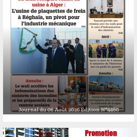
Journal du 06 Août 2026 Edition N°4460
J
o
u
r