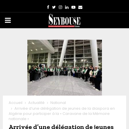
Facebook
Twitter
Instagram
Linkedin
Youtube
Email
PRIMARY
MENU
Accueil
Actualité
National
Arrivée d’une délégation de jeunes de la diaspora en
Algérie pour participer à la « Caravane de la Mémoire
nationale »
Arrivée d’une délégation de jeunes