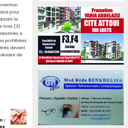
ervention
place pour
durant la
 trois (3)
destinés à
es prohibées
férés devant
diciaire de
NT
 :
es