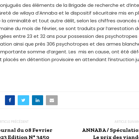
conjugués des éléments de la Brigade de recherche et d’int
sûreté de wilaya d’Annaba et le dispositif sécuritaire mis en 
 la criminalité et tout autre délit, selon les chiffres avancés 
aine du mois de février, se sont traduits par l’arrestation de
gées entre 23 et 32 ans pour possession des psychotropes 
tion ainsi que prés 306 psychotropes et des armes blanch
e importante somme d’argent. Les mis en cause, ont été dé
t placés en détention provisoire en attendant l’instruction ju
RTICLE PRÉCÉDENT
ARTICLE SUIVA
ournal du 08 Fevrier
ANNABA / Spéculation
023 Edition N° 3450
Le prix des viand