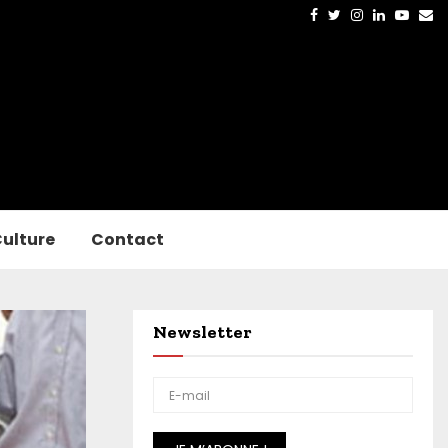
Facebook
Twitter
Instagram
Linkedin
Yout
Em
ulture
Contact
Newsletter