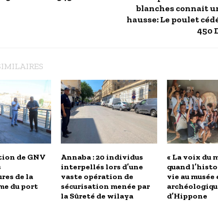
blanches connait u
hausse: Le poulet cédé
450 
SIMILAIRES
tion de GNV
Annaba : 20 individus
« La voix du m
s
interpellés lors d’une
quand l’histo
res de la
vaste opération de
vie au musée 
me du port
sécurisation menée par
archéologiqu
la Sûreté de wilaya
d’Hippone