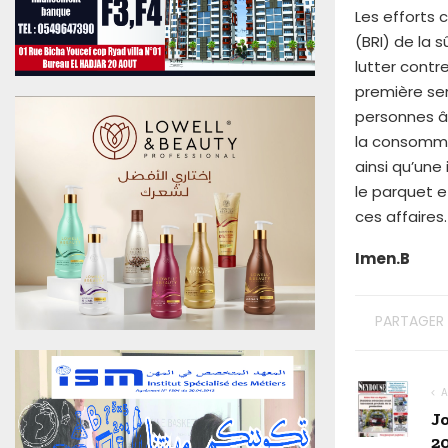
u
Les efforts 
0
(BRI) de la 
6
lutter contre
A
première sem
o
personnes â
û
t
la consomma
2
ainsi qu’un
0
le parquet e
2
ces affaires.
6
E
Imen.B
d
i
t
PARTAGER
i
o
n
N
A
°
J
4
2