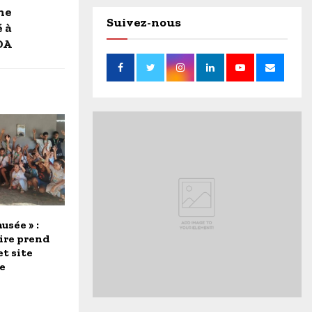
ne
Suivez-nous
 à
DA
usée » :
ire prend
et site
e