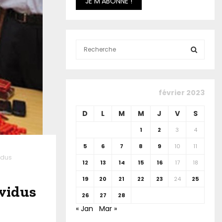
S
e
a
S
r
c
E
février 2023
h
f
A
D
L
M
M
J
V
S
o
r
R
1
2
3
4
:
5
6
7
8
9
10
11
C
idus
12
13
14
15
16
17
18
H
19
20
21
22
23
24
25
ividus
26
27
28
« Jan
Mar »