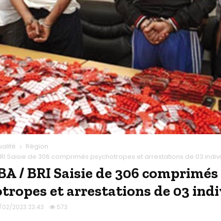
ualité
Région
RI Saisie de 306 comprimés psychotropes et arrestations de 03 indiv
 / BRI Saisie de 306 comprimés
tropes et arrestations de 03 ind
/02/2023 23:43
573