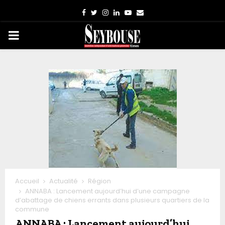
Facebook
Twitter
Instagram
Linkedin
Youtube
Email
PRIMARY
MENU
Accueil
Actualité
Région
ANNABA : Lancement aujourd’hui d’une campagne
d’abattage de chiens errants dans plusieurs quartiers de la
commune
ANNABA : Lancement aujourd’hui