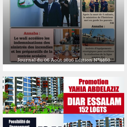
Journal du 06 Août 2026 Edition N°4460
J
o
u
r
n
a
l
d
u
0
6