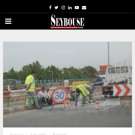
Facebook
Twitter
Instagram
Linkedin
Youtube
Email
PRIMARY
MENU
Accueil
Actualité
Région