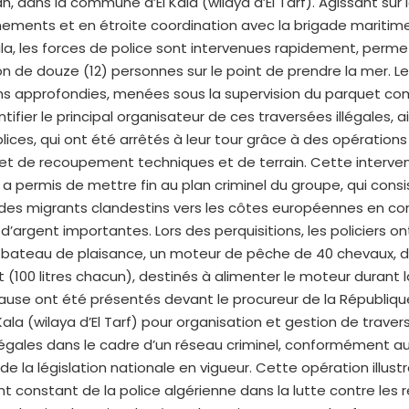
ah, dans la commune d’El Kala (wilaya d’El Tarf). Agissant sur
nements et en étroite coordination avec la brigade maritim
ala, les forces de police sont intervenues rapidement, perm
tion de douze (12) personnes sur le point de prendre la mer. L
ons approfondies, menées sous la supervision du parquet co
tifier le principal organisateur de ces traversées illégales, 
ices, qui ont été arrêtés à leur tour grâce à des opérations
 et de recoupement techniques et de terrain. Cette interve
 permis de mettre fin au plan criminel du groupe, qui consi
 des migrants clandestins vers les côtes européennes en co
argent importantes. Lors des perquisitions, les policiers ont
 bateau de plaisance, un moteur de pêche de 40 chevaux, de
 (100 litres chacun), destinés à alimenter le moteur durant l
ause ont été présentés devant le procureur de la Républiqu
 Kala (wilaya d’El Tarf) pour organisation et gestion de trave
légales dans le cadre d’un réseau criminel, conformément a
de la législation nationale en vigueur. Cette opération illust
 constant de la police algérienne dans la lutte contre les 