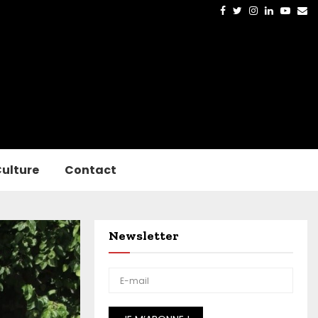
Facebook
Twitter
Instagram
Linkedin
Yout
Em
ulture
Contact
Newsletter