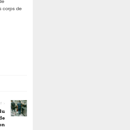
de
ts corps de
NT
du
de
on