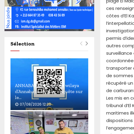
plage El Mal
4
6
ces renseig
0
côtes d’El K
l’interpella
investigati
permis d’iden
Sélection
autres compl
surveillance
coordonnée a
transporter
de sommes d’
récupéré un
ANNABA : La Sûreté de wilaya
de carburant
d’Annaba lance une enquête sur
le...
Les mis en c
07/08/2026 12:20
tribunal d’El
maritimes il
A
N
dispositions 
N
l’engagement
A