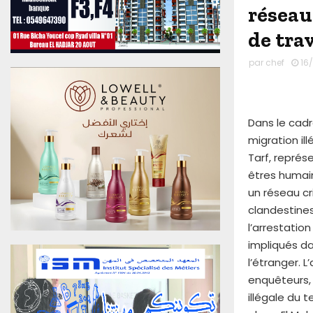
u
réseau
0
de trav
6
A
par
chef
16
o
û
t
2
Dans le cadr
0
migration ill
2
6
Tarf, représ
E
êtres humain
d
un réseau cr
i
clandestines
t
l’arrestation
i
o
impliqués da
n
l’étranger. 
N
enquêteurs, 
°
illégale du t
4