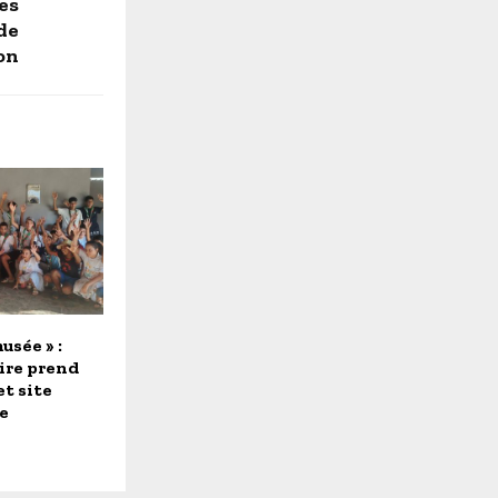
es
 de
on
usée » :
ire prend
et site
e