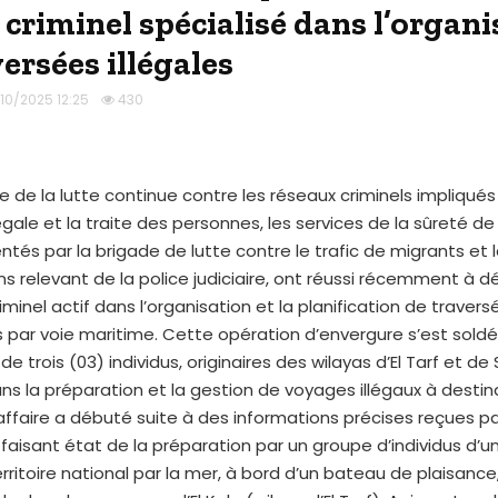
 criminel spécialisé dans l’organi
ersées illégales
/10/2025 12:25
430
e de la lutte continue contre les réseaux criminels impliqués
égale et la traite des personnes, les services de la sûreté de l
entés par la brigade de lutte contre le trafic de migrants et l
s relevant de la police judiciaire, ont réussi récemment à 
iminel actif dans l’organisation et la planification de travers
 par voie maritime. Cette opération d’envergure s’est sold
 de trois (03) individus, originaires des wilayas d’El Tarf et de 
ns la préparation et la gestion de voyages illégaux à destin
L’affaire a débuté suite à des informations précises reçues pa
faisant état de la préparation par un groupe d’individus d’un
erritoire national par la mer, à bord d’un bateau de plaisance