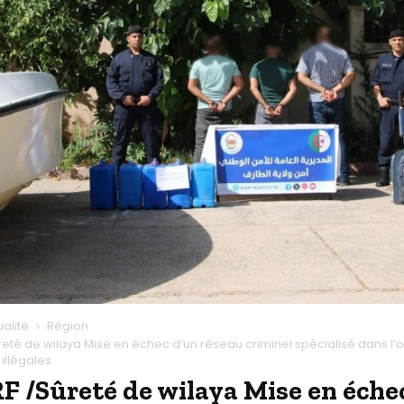
ualité
Région
reté de wilaya Mise en échec d’un réseau criminel spécialisé dans l’
illégales
F /Sûreté de wilaya Mise en éche