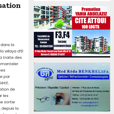
sation
 dans la
a wilaya d’El
a traite des
démanteler
ées
ée par
Sétif,
ation de
r les
e sortie
, depuis la