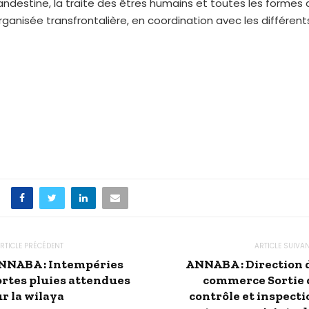
andestine, la traite des êtres humains et toutes les formes 
organisée transfrontalière, en coordination avec les différen
RTICLE PRÉCÉDENT
ARTICLE SUIVA
NNABA : Intempéries
ANNABA : Direction 
ortes pluies attendues
commerce Sortie 
r la wilaya
contrôle et inspecti