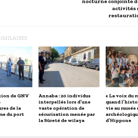
nocturne conjointe d
activités
restaurati
SIMILAIRES
tion de GNV
Annaba : 20 individus
« La voix du m
s
interpellés lors d’une
quand l’histo
res de la
vaste opération de
vie au musée 
me du port
sécurisation menée par
archéologiqu
la Sûreté de wilaya
d’Hippone