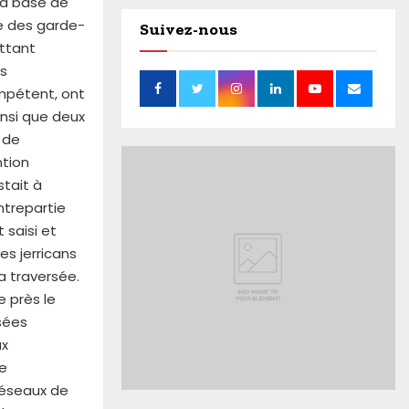
 la base de
e des garde-
Suivez-nous
ettant
es
mpétent, ont
ainsi que deux
 de
ntion
stait à
ntrepartie
 saisi et
s jerricans
a traversée.
e près le
rsées
ux
re
réseaux de