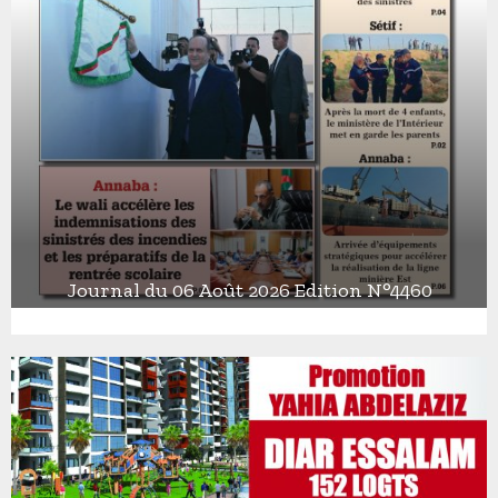
Journal du 06 Août 2026 Edition N°4460
J
o
u
r
n
a
l
d