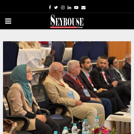
Facebook
Twitter
Instagram
Linkedin
Youtube
Email
PRIMARY
MENU