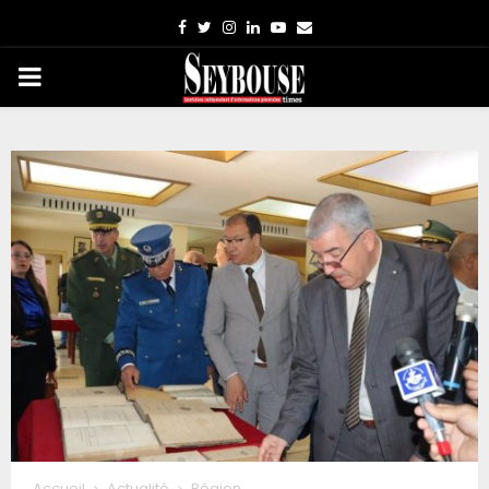
Facebook
Twitter
Instagram
Linkedin
Youtube
Email
PRIMARY
MENU
Accueil
Actualité
Région