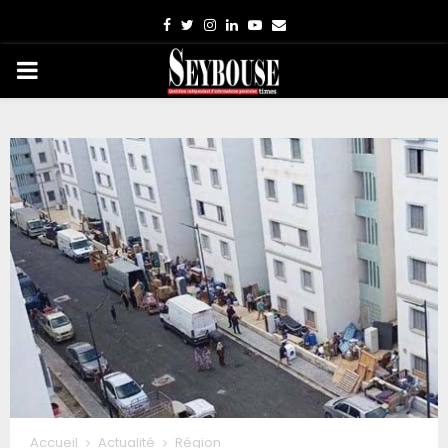
Facebook
Twitter
Instagram
Linkedin
Youtube
Email
PRIMARY
MENU
Accueil
Actualité
Région