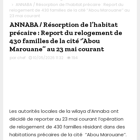
ANNABA / Résorption de l’habitat précaire : Report du
relogement de 430 familles de la cité ‘’Abou Marouane’’ au
23 mai courant
ANNABA / Résorption de l’habitat
précaire : Report du relogement de
430 familles de la cité ‘’Abou
Marouane’’ au 23 mai courant
par
chef
10/05/2026 11:32
194
Les autorités locales de la wilaya d’Annaba ont
décidé de reporter au 23 mai courant l’opération
de relogement de 430 familles résidant dans des
habitations précaires de la cité ‘’Abou Marouane’’.