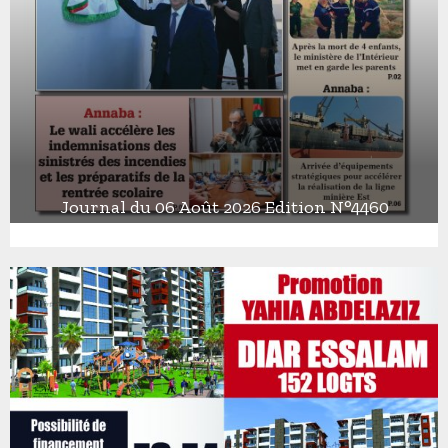
Journal du 06 Août 2026 Edition N°4460
J
o
u
r
n
a
l
d
u
0
6