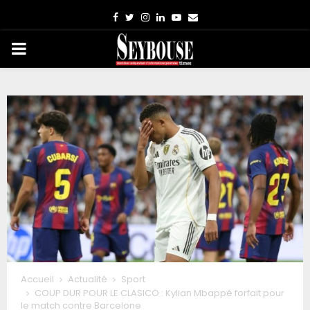
Facebook
Twitter
Instagram
Linkedin
Youtube
Email
PRIMARY
MENU
Accueil
Actualité
Sport
COUP DUR POUR LE CLASICO : Kylian Mbappé forfait pour
le match contre Barcelone