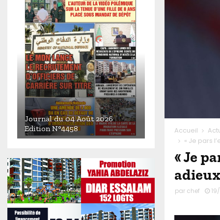
Journal du 04 Août 2026
Edition N°4458
Accueil
Act
« Je pars l’
J
« Je pa
o
u
adieux
r
n
par
chef
19/
a
l
d