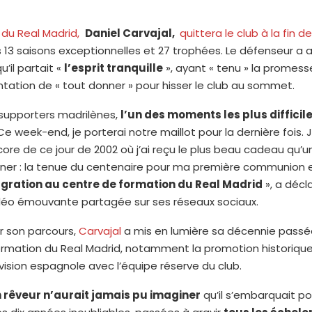
 du Real Madrid,
Daniel Carvajal,
quittera le club à la fin d
 13 saisons exceptionnelles et 27 trophées. Le défenseur a 
’il partait «
l’esprit tranquille
», ayant « tenu » la promesse
tation de « tout donner » pour hisser le club au sommet.
 supporters madrilènes,
l’un des moments les plus difficil
Ce week-end, je porterai notre maillot pour la dernière fois.
ore de ce jour de 2002 où j’ai reçu le plus beau cadeau qu’u
iner : la tenue du centenaire pour ma première communion 
gration au centre de formation du Real Madrid
», a décl
déo émouvante partagée sur ses réseaux sociaux.
r son parcours,
Carvajal
a mis en lumière sa décennie passé
ormation du Real Madrid, notamment la promotion historiqu
ision espagnole avec l’équipe réserve du club.
 rêveur n’aurait jamais pu imaginer
qu’il s’embarquait po