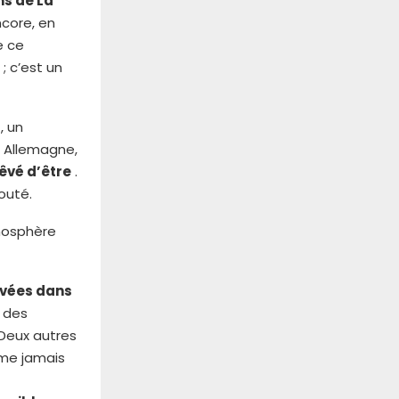
ns de La
ncore, en
e ce
; c’est un
, un
n Allemagne,
rêvé d’être
.
jouté.
mosphère
avées dans
e des
Deux autres
mme jamais