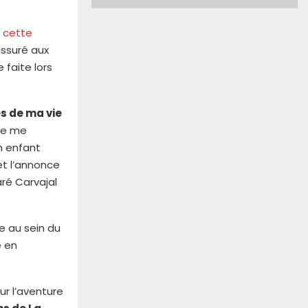
e cette
assuré aux
 faite lors
es de ma vie
 Je me
n enfant
et l’annonce
aré Carvajal
e au sein du
e en
ur l’aventure