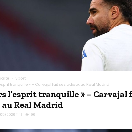
ualité
Sport
esprit tranquille » – Carvajal fait ses adieux au Real Madrid
rs l’esprit tranquille » – Carvajal 
 au Real Madrid
05/2026 11:11
196