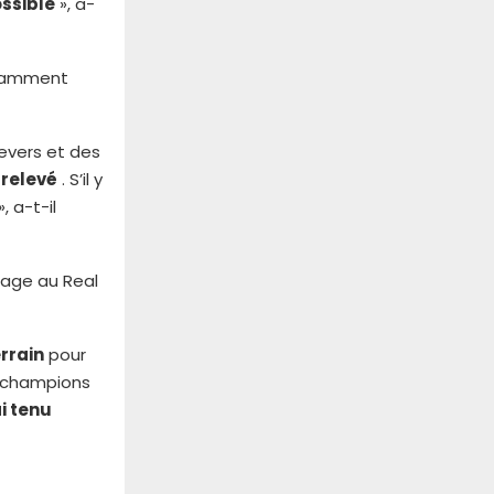
ossible
», a-
notamment
revers et des
 relevé
. S’il y
 a-t-il
sage au Real
errain
pour
es champions
ai tenu