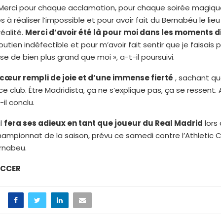
Merci pour chaque acclamation, pour chaque soirée magiqu
 à réaliser l’impossible et pour avoir fait du Bernabéu le lieu
éalité.
Merci d’avoir été là pour moi dans les moments di
utien indéfectible et pour m’avoir fait sentir que je faisais 
e de bien plus grand que moi », a-t-il poursuivi.
 cœur rempli de joie et d’une immense fierté
, sachant que
e club. Être Madridista, ça ne s’explique pas, ça se ressent. 
-il conclu.
al
fera ses adieux en tant que joueur du Real Madrid
lors 
mpionnat de la saison, prévu ce samedi contre l’Athletic C
rnabeu.
OCCER