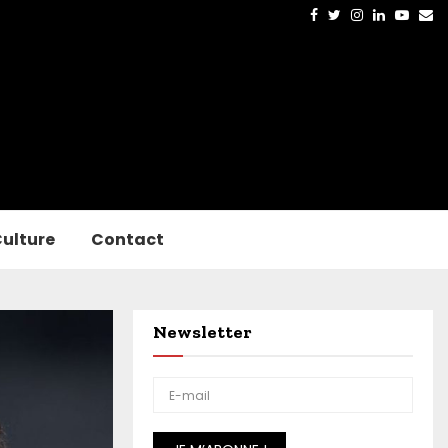
Facebook
Twitter
Instagram
Linkedin
Yout
Em
ulture
Contact
Newsletter