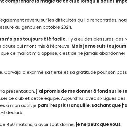
ent
comprendre la magie de ce club lorsqu’il défie l’imp
 également revenu sur les difficultés qu’il a rencontrées, 
lessure au genou en octobre 2024.
s n’a pas toujours été facile.
Il y a eu des blessures, des 
doute qui m’ont mis à l’épreuve.
Mais je me suis toujours
que ce maillot m’a apprise, c’est de ne jamais abandonner »,
e, Carvajal a exprimé sa fierté et sa gratitude pour son pas
 ma présentation,
j’ai promis de me donner à fond sur le t
sser ce club et cette équipe. Aujourd’hui, avec six Ligues d
es à mon actif, je
pars l’esprit tranquille, sachant que j’
t-il déclaré.
 de 450 matchs, à avoir tout donné,
je ne peux que vous