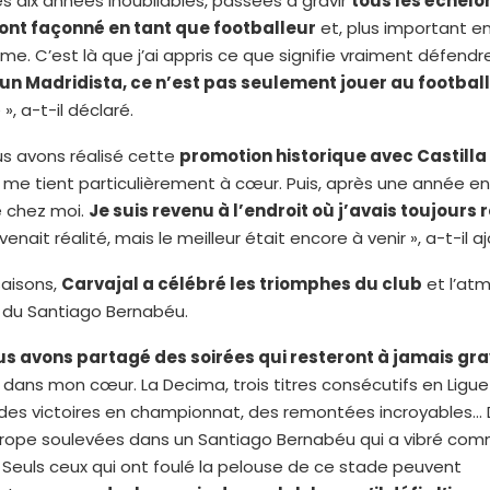
es dix années inoubliables, passées à gravir
tous les échelo
ont façonné en tant que footballeur
et, plus important e
e. C’est là que j’ai appris ce que signifie vraiment défendr
 un Madridista, ce n’est pas seulement jouer au football
», a-t-il déclaré.
ous avons réalisé cette
promotion historique avec Castilla
me tient particulièrement à cœur. Puis, après une année e
ré chez moi.
Je suis revenu à l’endroit où j’avais toujours 
nait réalité, mais le meilleur était encore à venir », a-t-il a
saisons,
Carvajal a célébré les triomphes du club
et l’at
e du Santiago Bernabéu.
us avons partagé des soirées qui resteront à jamais gr
 dans mon cœur. La Decima, trois titres consécutifs en Ligu
des victoires en championnat, des remontées incroyables… 
rope soulevées dans un Santiago Bernabéu qui a vibré co
Seuls ceux qui ont foulé la pelouse de ce stade peuvent