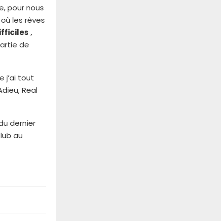
e, pour nous
 où les rêves
fficiles
,
partie de
 j’ai tout
Adieu, Real
du dernier
lub au