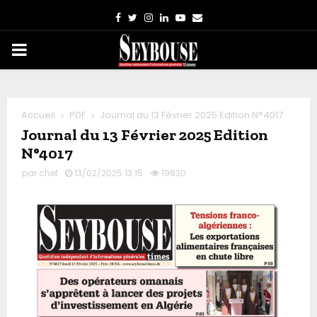
Facebook
Twitter
Instagram
Linkedin
Youtube
Email
PRIMARY
MENU
Accueil
PDF
Journal du 13 Février 2025 Edition N°4017
Journal du 13 Février 2025 Edition
N°4017
par
chef
13/02/2025 13:15
19830