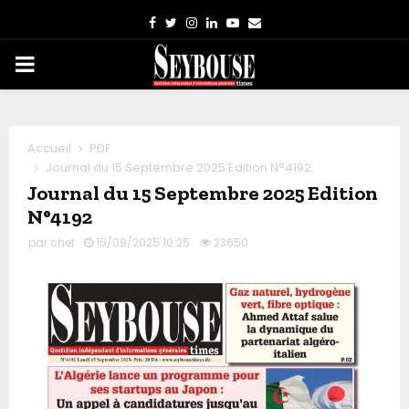
Facebook
Twitter
Instagram
Linkedin
Youtube
Email
PRIMARY
MENU
Accueil
PDF
Journal du 15 Septembre 2025 Edition N°4192
Journal du 15 Septembre 2025 Edition
N°4192
par
chef
15/09/2025 10:25
23650