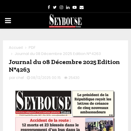
Facebook
Twitter
Instagram
Linkedin
Youtube
Email
PRIMARY
MENU
Accueil
PDF
Journal du 08 Décembre 2025 Edition N°4263
Journal du 08 Décembre 2025 Edition
N°4263
par
chef
08/12/2025 00:15
25430