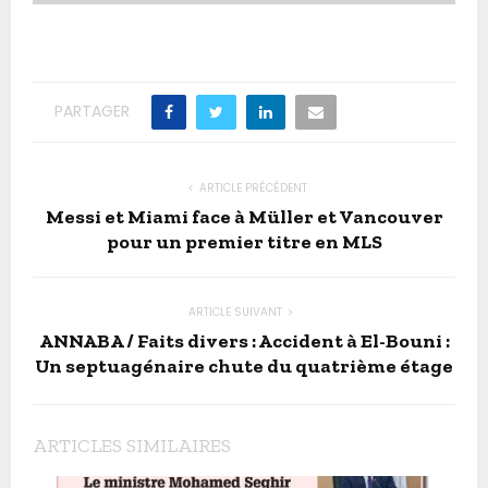
F
PARTAGER
ARTICLE PRÉCÉDENT
Messi et Miami face à Müller et Vancouver
pour un premier titre en MLS
ARTICLE SUIVANT
ANNABA / Faits divers : Accident à El-Bouni :
Un septuagénaire chute du quatrième étage
ARTICLES SIMILAIRES