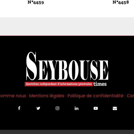
N°4459
N°4458
 somme nous
·
Mentions légales
·
Politique de confidentialité
·
Co