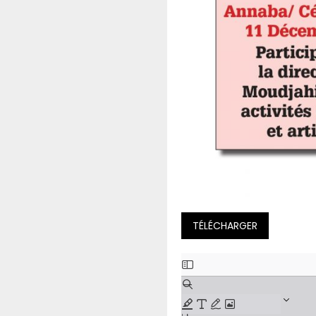
TÉLÉCHARGER
A
l
l
e