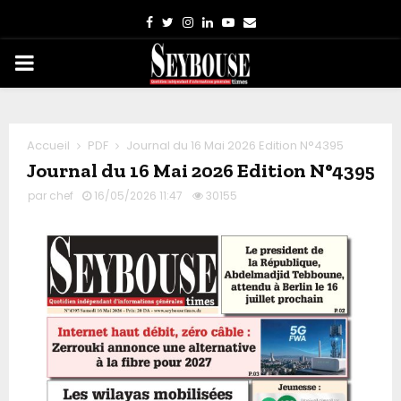
Facebook
Twitter
Instagram
Linkedin
Youtube
Email
PRIMARY
MENU
Accueil
PDF
Journal du 16 Mai 2026 Edition N°4395
Journal du 16 Mai 2026 Edition N°4395
par
chef
16/05/2026 11:47
30155