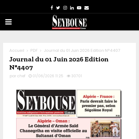
Facebook
Twitter
Instagram
Linkedin
Youtube
Email
PRIMARY
MENU
Accueil
PDF
Journal du 01 Juin 2026 Edition N°4407
Journal du 01 Juin 2026 Edition
N°4407
par
chef
01/06/2026 11:25
30701