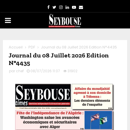
Facebook
Twitter
Instagram
Linkedin
Youtube
Email
PRIMARY
MENU
Accueil
PDF
Journal du 08 Juillet 2026 Edition N°4435
Journal du 08 Juillet 2026 Edition
N°4435
par
chef
08/07/2026 11:07
31902