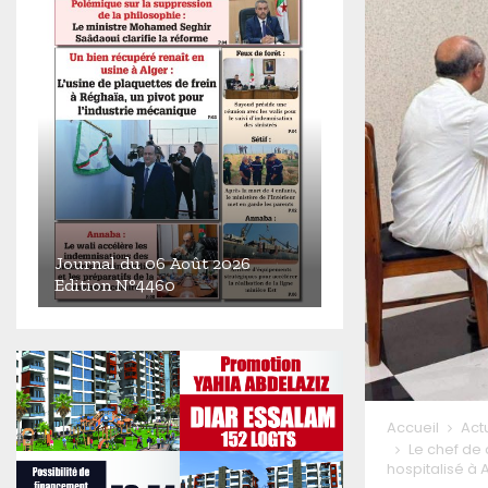
Journal du 06 Août 2026
Edition N°4460
J
o
u
r
n
Accueil
Act
a
Le chef de 
l
hospitalisé à
d