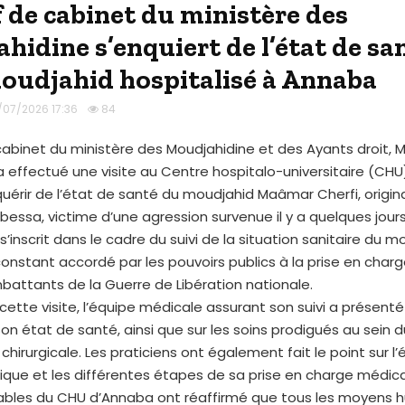
f de cabinet du ministère des
hidine s’enquiert de l’état de sa
oudjahid hospitalisé à Annaba
/07/2026 17:36
84
abinet du ministère des Moudjahidine et des Ayants droit, M
 effectué une visite au Centre hospitalo-universitaire (CH
quérir de l’état de santé du moudjahid Maâmar Cherfi, origina
bessa, victime d’une agression survenue il y a quelques jours
s’inscrit dans le cadre du suivi de la situation sanitaire du m
 constant accordé par les pouvoirs publics à la prise en char
attants de la Guerre de Libération nationale.
cette visite, l’équipe médicale assurant son suivi a présent
 son état de santé, ainsi que sur les soins prodigués au sein 
chirurgicale. Les praticiens ont également fait le point sur l’
nique et les différentes étapes de sa prise en charge médica
ables du CHU d’Annaba ont réaffirmé que tous les moyens 