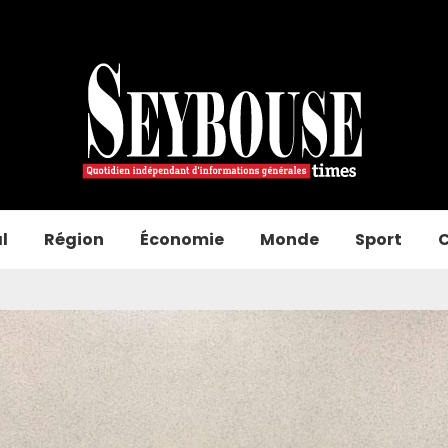
l
Région
Économie
Monde
Sport
C