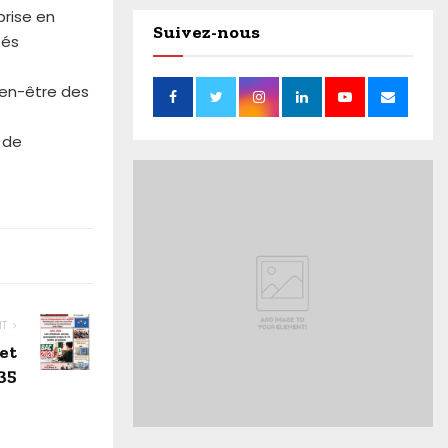
prise en
Suivez-nous
tés
bien-être des
 de
NT
et
35