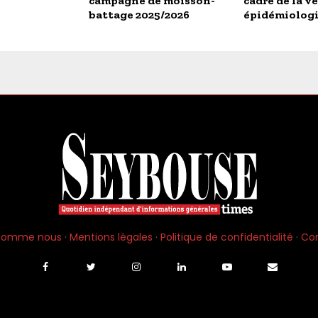
campagne de moisson-
cadre de la ve
battage 2025/2026
épidémiolog
 somme nous
·
Mentions légales
·
Politique de confidentialité
·
Co