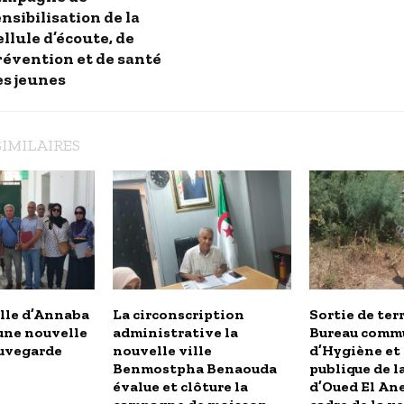
nsibilisation de la
llule d’écoute, de
révention et de santé
es jeunes
SIMILAIRES
ille d’Annaba
La circonscription
Sortie de ter
une nouvelle
administrative la
Bureau comm
auvegarde
nouvelle ville
d’Hygiène et 
Benmostpha Benaouda
publique de 
évalue et clôture la
d’Oued El Ane