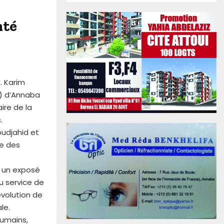
nté
. Karim
U) d’Annaba
ire de la
.
oudjahid et
ge des
é un exposé
du service de
évolution de
le.
humains,