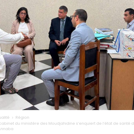
ualité
Région
cabinet du ministère des Moudjahidine s’enquiert de l’état de santé
 Annaba