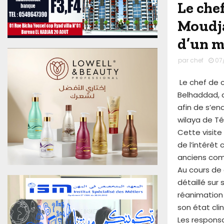
Le che
u
0
Moudja
6
A
d’un m
o
û
par
chef
07
t
2
Le chef de c
0
Belhaddad, a
2
afin de s’en
6
wilaya de Té
E
Cette visite 
d
i
de l’intérêt
t
anciens comb
i
Au cours de 
o
détaillé sur
n
réanimation 
N
°
son état cli
4
Les respons