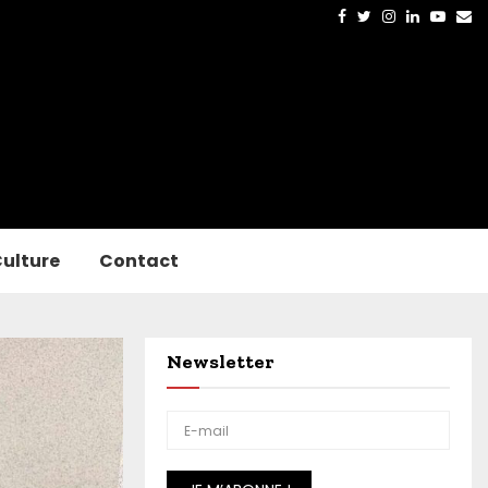
Facebook
Twitter
Instagram
Linkedin
Yout
Em
ulture
Contact
Newsletter